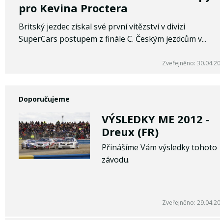
pro Kevina Proctera
Britský jezdec získal své první vítězství v divizi
SuperCars postupem z finále C. Českým jezdcům v...
Zveřejněno: 30.04.2
Doporučujeme
VÝSLEDKY ME 2012 -
Dreux (FR)
Přinášíme Vám výsledky tohoto
závodu.
Zveřejněno: 29.04.2