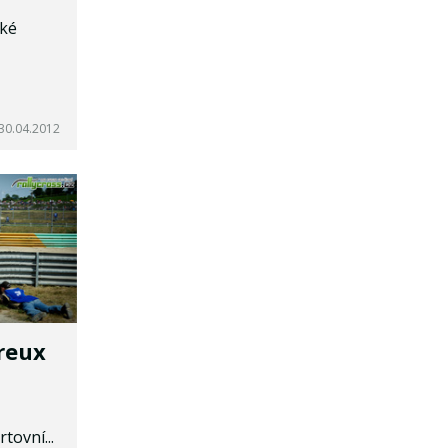
aké
30.04.2012
reux
tovní...