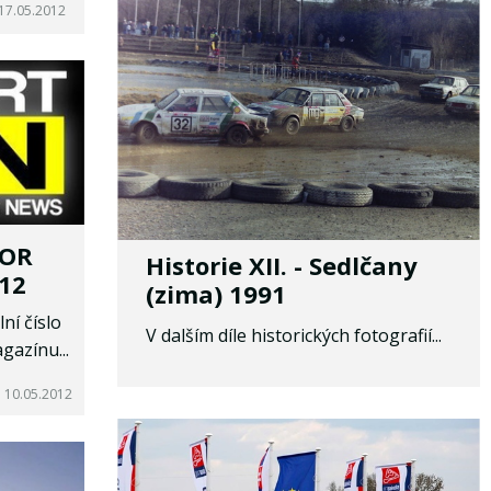
17.05.2012
TOR
Historie XII. - Sedlčany
12
(zima) 1991
ní číslo
V dalším díle historických fotografií...
gazínu...
 10.05.2012