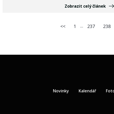
Zobrazit celý článek
...
<<
1
237
238
Novinky
Kalendář
Fot