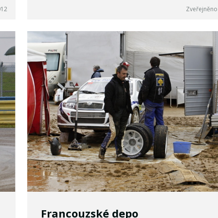
012
Zveřejněno:
Francouzské depo