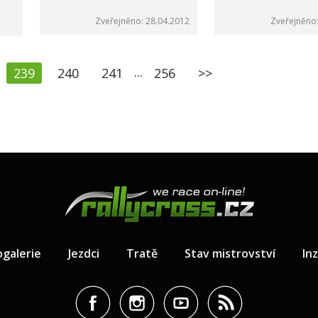
Zveřejněno: 28.04.2012
Zveřejněno:
...
239
240
241
256
>>
ogalerie
Jezdci
Tratě
Stav mistrovství
In