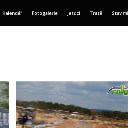
1">
Kalendář
Fotogalerie
Jezdci
Tratě
Stav mi