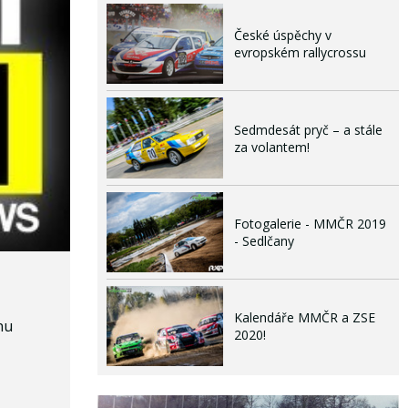
České úspěchy v
evropském rallycrossu
Sedmdesát pryč – a stále
za volantem!
Fotogalerie - MMČR 2019
- Sedlčany
Kalendáře MMČR a ZSE
nu
2020!