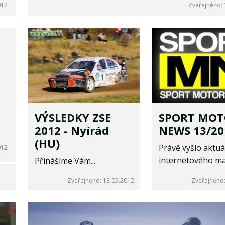
012
Zveřejněno: 
VÝSLEDKY ZSE
SPORT MO
2012 - Nyírád
NEWS 13/20
(HU)
Právě vyšlo aktuál
012
internetového ma
Přinášíme Vám...
Zveřejněno: 13.05.2012
Zveřejněno: