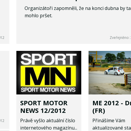
Organizátoři zapomněli, že na konci dubna by t
mohlo pršet.
012
Zveřejněno: 
SPORT MOTOR
ME 2012 - D
NEWS 12/2012
(FR)
Právě vyšlo aktuální číslo
Přinášíme Vám
012
internetového magazínu...
aktualizované star