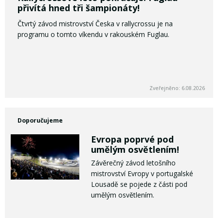
přivítá hned tři šampionáty!
Čtvrtý závod mistrovství Česka v rallycrossu je na
programu o tomto víkendu v rakouském Fuglau.
Zveřejněno: 6.08.2026
Doporučujeme
Evropa poprvé pod
umělým osvětlením!
Závěrečný závod letošního
mistrovství Evropy v portugalské
Lousadě se pojede z části pod
umělým osvětlením.