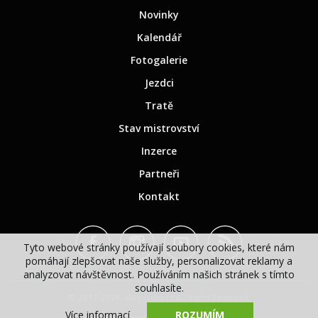
Novinky
Kalendář
Fotogalerie
Jezdci
Tratě
Stav mistrovství
Inzerce
Partneři
Kontakt
Tyto webové stránky používají soubory cookies, které nám
pomáhají zlepšovat naše služby, personalizovat reklamy a
analyzovat návštěvnost. Používáním našich stránek s tímto
souhlasíte.
© 2017-2026, Rallycross.cz All Rights Reserved.
Více informací
ROZUMÍM
Created by