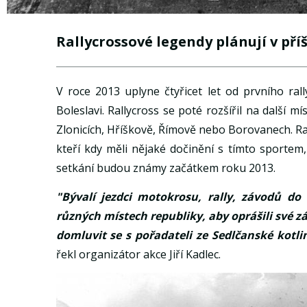
Rallycrossové legendy plánují v pří
V roce 2013 uplyne čtyřicet let od prvního ra
Boleslavi. Rallycross se poté rozšířil na další 
Zlonicích, Hříškově, Římově nebo Borovanech. Rall
kteří kdy měli nějaké dočinění s tímto sportem
setkání budou známy začátkem roku 2013.
"Bývalí jezdci motokrosu, rally, závodů do 
různých místech republiky, aby oprášili své zá
domluvit se s pořadateli ze Sedlčanské kotl
řekl organizátor akce Jiří Kadlec.