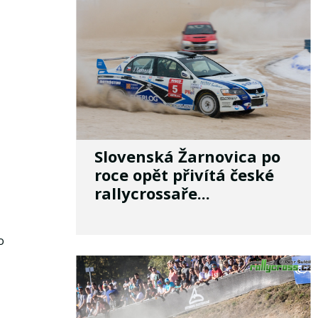
Slovenská Žarnovica po
roce opět přivítá české
rallycrossaře...
o