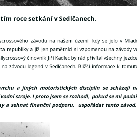
štím roce setkání v Sedlčanech.
llycrossového závodu na našem území, kdy se jelo v Mlad
místa republiky a již jen pamětníci si vzpomenou na závody v
ycrossový činovník Jiří Kadlec by rád přivítal všechny jezdce
, na závodu legend v Sedlčanech. Bližší informace k tomut
vrchu a jiných motoristických disciplín se scházejí n
vodní stroje. I proto jsem se rozhodl, pokud se mi podař
iny a sehnat finanční podporu, uspořádat tento závod,