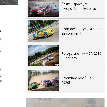
České úspěchy v
evropském rallycrossu
Sedmdesát pryč – a stále
é
za volantem!
e
,
o
Fotogalerie - MMČR 2019
- Sedlčany
a
í
Kalendáře MMČR a ZSE
"
2020!