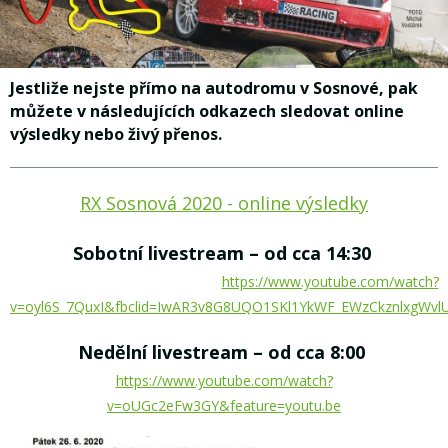
Jestliže nejste přímo na autodromu v Sosnové, pak
můžete v následujících odkazech sledovat online
výsledky nebo živý přenos.
RX Sosnová 2020 - online výsledky
Sobotní livestream – od cca 14:30
https://www.youtube.com/watch?
v=oyl6S_7QuxI&fbclid=IwAR3v8G8UQO1SKl1YkWF_EWzCkznlxgWvl
Nedělní livestream – od cca 8:00
https://www.youtube.com/watch?
v=oUGc2eFw3GY&feature=youtu.be