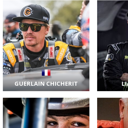
Zobrazit kartu jezdce
Zobraz
GUERLAIN CHICHERIT
L
Zobrazit kartu jezdce
Zobraz