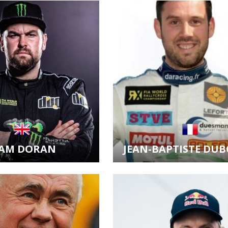
it kartu jezdce
Zobrazit kartu jezdce
IAM DORAN
JEAN-BAPTISTE DU
it kartu jezdce
Zobrazit kartu jezdce