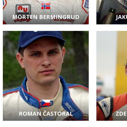
MORTEN BERMINGRUD
JAK
Zobrazit kartu jezdce
Zobraz
ROMAN ČASTORAL
ZDE