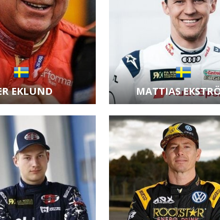
ER EKLUND
MATTIAS EKSTR
it kartu jezdce
Zobrazit kartu jezdce