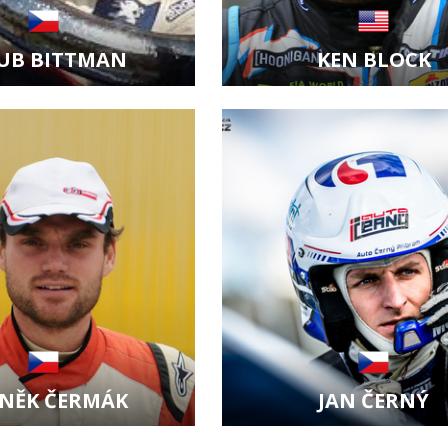
UB BITTMAN
KEN BLOCK
it kartu jezdce
Zobrazit kartu jezdce
NĚK ČERMÁK
JAN ČERNÝ