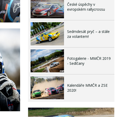
České úspěchy v
evropském rallycrossu
Sedmdesát pryč – a stále
za volantem!
Fotogalerie - MMČR 2019
- Sedlčany
Kalendáře MMČR a ZSE
2020!