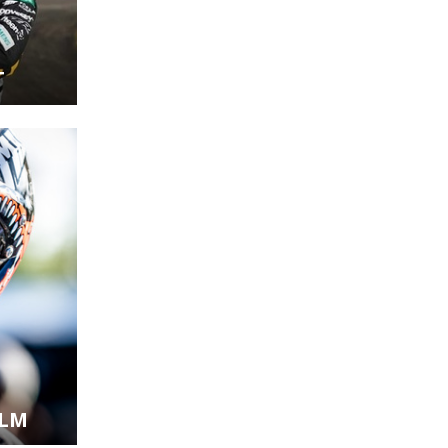
T
OLM