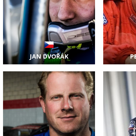
JAN DVOŘÁK
P
Zobrazit kartu jezdce
Zobraz