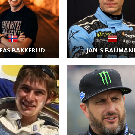
EAS BAKKERUD
JANIS BAUMANI
it kartu jezdce
Zobrazit kartu jezdce