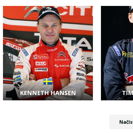
Zobrazit kartu jezdce
Zobraz
KENNETH HANSEN
TI
Zobrazit kartu jezdce
Zobraz
Načís