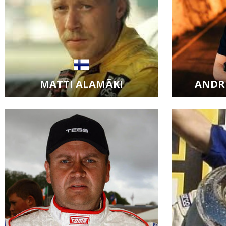
MATTI ALAMÄKI
ANDR
Zobrazit kartu jezdce
Zobraz