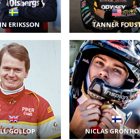
IN ERIKSSON
TANNER FOUS
it kartu jezdce
Zobrazit kartu jezdce
LL GOLLOP
NICLAS GRÖNH