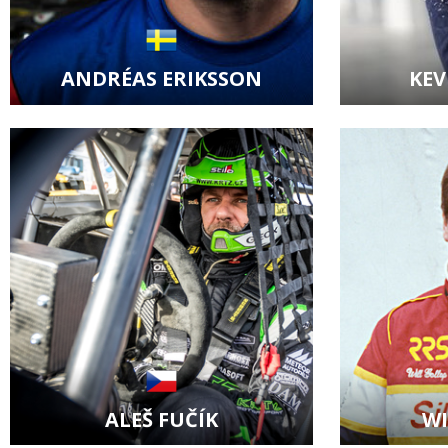
ANDRÉAS ERIKSSON
KEV
Zobrazit kartu jezdce
Zobraz
ALEŠ FUČÍK
WI