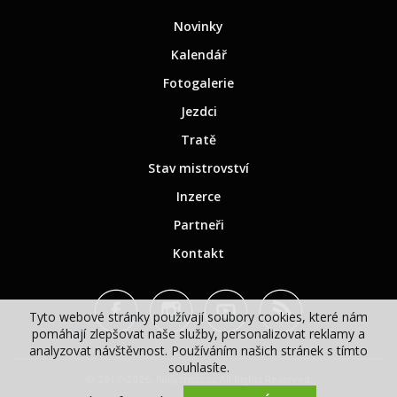
Novinky
Kalendář
Fotogalerie
Jezdci
Tratě
Stav mistrovství
Inzerce
Partneři
Kontakt
Tyto webové stránky používají soubory cookies, které nám
pomáhají zlepšovat naše služby, personalizovat reklamy a
analyzovat návštěvnost. Používáním našich stránek s tímto
souhlasíte.
© 2017-2026, Rallycross.cz All Rights Reserved.