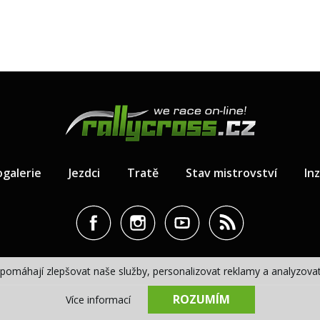
ogalerie
Jezdci
Tratě
Stav mistrovství
In
pomáhají zlepšovat naše služby, personalizovat reklamy a analyzovat 
ROZUMÍM
Více informací