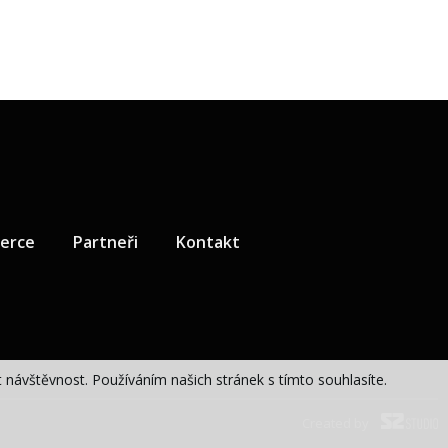
zerce
Partneři
Kontakt
návštěvnost. Používáním našich stránek s tímto souhlasíte.
Created by