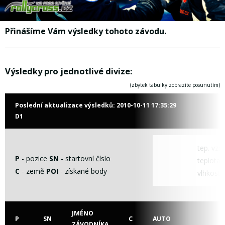
Přinášíme Vám výsledky tohoto závodu.
Výsledky pro jednotlivé divize:
(zbytek tabulky zobrazíte posunutím)
Poslední aktualizace výsledků:
2010-10-11 17:35:29
D1
tep. vzd
P
- pozice
SN
- startovní číslo
teplota t
C
- země
POI
- získané body
vlhkost
JMÉNO
P
SN
C
AUTO
ZÁVODNÍKA