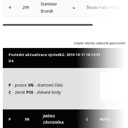
Stanislav
4
299
Škoda Fabia RWD
Brunát
(zbytek tabulky zobrazíte posunutím)
Poslední aktualizace výsledků:
2010-10-11 18:13:51
D4
t
P
- pozice
SN
- startovní číslo
t
C
- země
POI
- získané body
v
JMÉNO
P
SN
C
AUTO
ZÁVODNÍKA