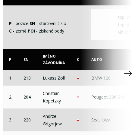
tep. vzd
P
- pozice
SN
- startovní číslo
teplota t
C
- země
POI
- získané body
vlhkost
JMÉNO
P
SN
C
AUTO
ZÁVODNÍKA
1
213
Lukasz Zoll
BMW 120
Christian
2
204
Peugeot 306 S16
Kopetzky
Andrzej
3
220
Seat Ibiza
Grigorjew