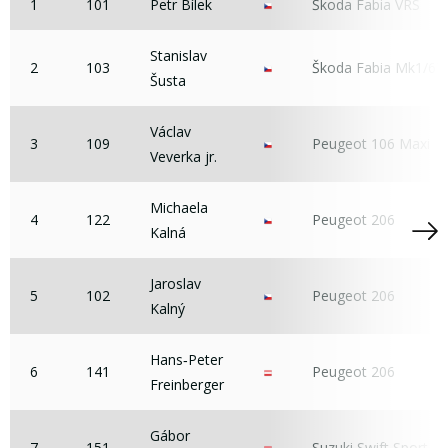
1
101
Petr Bílek
Škoda Fabia VRS
Stanislav
2
103
Škoda Fabia Mk1/6Y
Šusta
Václav
3
109
Peugeot 106 Maxi
Veverka jr.
Michaela
4
122
Peugeot 206
Kalná
Jaroslav
5
102
Peugeot 206
Kalný
Hans‐Peter
6
141
Peugeot 206
Freinberger
Gábor
7
151
Suzuki Swift Sport