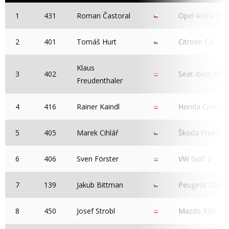
1
431
Roman Častoral
Opel Astra OP
2
401
Tomáš Hurt
Citroën C2
Klaus
3
402
Seat Ibiza Kit C
Freudenthaler
4
416
Rainer Kaindl
Honda Civic VT
5
405
Marek Cihlář
Škoda Freestyl
6
406
Sven Förster
VW Golf 2
7
139
Jakub Bittman
Peugeot 206
8
450
Josef Strobl
Mazda RX8