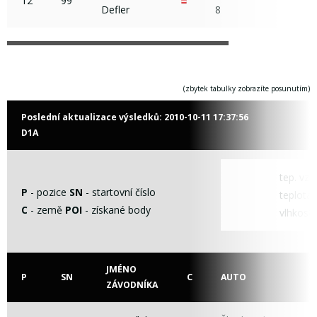
12
99
Defler
8
(zbytek tabulky zobrazíte posunutím)
Poslední aktualizace výsledků:
2010-10-11 17:37:56
D1A
tep. vz
P
- pozice
SN
- startovní číslo
teplota t
C
- země
POI
- získané body
vlhkost
JMÉNO
P
SN
C
AUTO
ZÁVODNÍKA