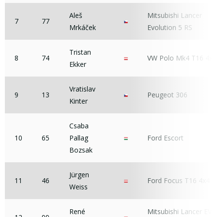
Aleš
Mitsubishi Lancer
7
77
Mrkáček
Evolution 5 RS
Tristan
8
74
VW Polo Mk4 T16 4x4
Ekker
Vratislav
9
13
Peugeot 306
Kinter
Csaba
10
65
Pallag
Ford Escort
Bozsak
Jürgen
11
46
Ford Focus T16 4x4
Weiss
René
Mitsubishi Lancer EVO