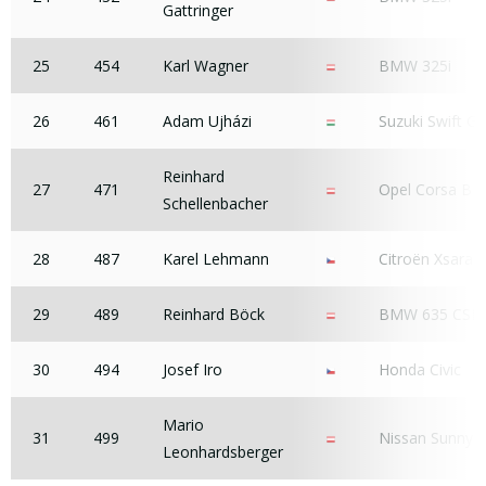
Gattringer
25
454
Karl Wagner
BMW 325i
26
461
Adam Ujházi
Suzuki Swift GT
Reinhard
27
471
Opel Corsa B
Schellenbacher
28
487
Karel Lehmann
Citroën Xsara 
29
489
Reinhard Böck
BMW 635 CSI
30
494
Josef Iro
Honda Civic
Mario
31
499
Nissan Sunny
Leonhardsberger