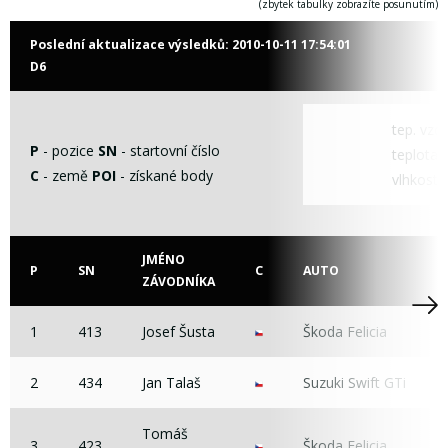
(zbytek tabulky zobrazíte posunutím)
Poslední aktualizace výsledků:
2010-10-11 17:54:01
D6
tep. vzd
P
- pozice
SN
- startovní číslo
teplota t
C
- země
POI
- získané body
vlhkost
JMÉNO
P
SN
C
AUTO
ZÁVODNÍKA
1
413
Josef Šusta
Škoda Felicia
2
434
Jan Talaš
Suzuki Swift GTi
Tomáš
3
423
Škoda Felicia