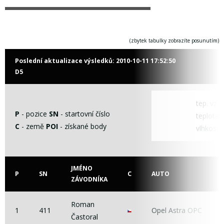
(zbytek tabulky zobrazíte posunutím)
Poslední aktualizace výsledků:
2010-10-11 17:52:50
D5
tep. vzd
P
- pozice
SN
- startovní číslo
teplota t
C
- země
POI
- získané body
vlhkost
JMÉNO
P
SN
C
AUTO
ZÁVODNÍKA
Roman
1
411
Opel Astra OPC
Častoral