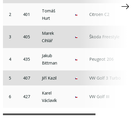
Tomáš
2
401
Citroën C2
Hurt
Marek
3
405
Škoda Freestyle
Cihlář
Jakub
4
435
Peugeot 206
Bittman
5
407
Jiří Kazil
VW Golf 3 Turbo
Karel
6
427
VW Golf III
Václavík