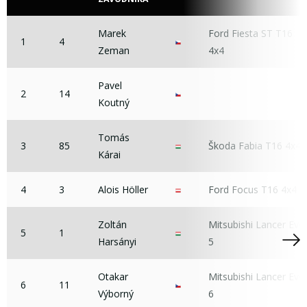
Marek
Ford Fiesta ST T16
1
4
Zeman
4x4
Pavel
2
14
Koutný
Tomás
3
85
Škoda Fabia T16 4x4
Kárai
4
3
Alois Höller
Ford Focus T16 4x4
Zoltán
Mitsubishi Lancer Evo
5
1
Harsányi
5
Otakar
Mitsubishi Lancer Evo
6
11
Výborný
6