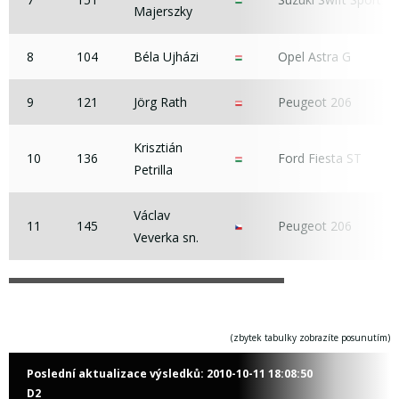
Majerszky
8
104
Béla Ujházi
Opel Astra G
9
121
Jörg Rath
Peugeot 206
Krisztián
10
136
Ford Fiesta ST
Petrilla
Václav
11
145
Peugeot 206
Veverka sn.
(zbytek tabulky zobrazíte posunutím)
Poslední aktualizace výsledků:
2010-10-11 18:08:50
D2