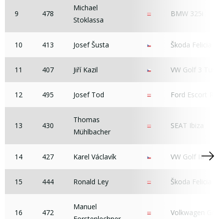
Michael
9
478
BMW 325i
Stoklassa
10
413
Josef Šusta
Škoda Felicia
11
407
Jiří Kazil
VW Golf 3 Tur
12
495
Josef Tod
Ford Escort R
Thomas
13
430
SEAT Ibiza
Mühlbacher
14
427
Karel Václavík
VW Golf III
15
444
Ronald Ley
Škoda Felicia
Manuel
16
472
Volkwagen Golf 
Forstenlechner