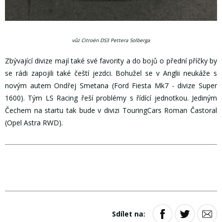
vůz Citroën DS3 Pettera Solberga
Zbývající divize mají také své favority a do bojů o přední příčky by
se rádi zapojili také čeští jezdci. Bohužel se v Anglii neukáže s
novým autem Ondřej Smetana (Ford Fiesta Mk7 - divize Super
1600). Tým LS Racing řeší problémy s řídící jednotkou. Jediným
Čechem na startu tak bude v divizi TouringCars Roman Častoral
(Opel Astra RWD).
Sdílet na: