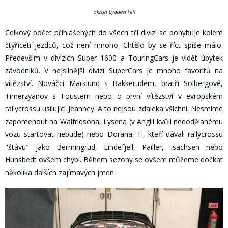
okruh Lydden Hill
Celkový počet přihlášených do všech tří divizí se pohybuje kolem
čtyřiceti jezdců, což není mnoho. Chtělo by se říct spíše málo.
Především v divizích Super 1600 a TouringCars je vidět úbytek
závodníků. V nejsilnější divizi SuperCars je mnoho favoritů na
vítězství. Nováčci Marklund s Bakkerudem, bratři Solbergové,
Timerzyanov s Foustem nebo o první vítězství v evropském
rallycrossu usilující Jeanney. A to nejsou zdaleka všichni. Nesmíme
zapomenout na Walfridsona, Lysena (v Anglii kvůli nedodělanému
vozu startovat nebude) nebo Dorana. Ti, kteří dávali rallycrossu
"štávu" jako Bermingrud, Lindefjell, Pailler, Isachsen nebo
Hunsbedt ovšem chybí. Během sezony se ovšem můžeme dočkat
několika dalších zajímavých jmen.