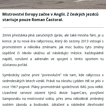
Mistrovství Evropy začne v Anglii. Z českých jezdců
startuje pouze Roman Častoral.
Zimní přestávka plná zaručených zpráv, ale také mnoha fám, je u
konce. Je tu nová éra rallycrossu, který do sezony 2013 vstoupí s
promotérem a několika změnami. Jak moc budou tyto změny
úspěšné či nikoliv ukážou až následujíci měsíce. Každopádně
napětí, vzrušení a adrenalin ve spojení s tímto sportem tu
zůstanou pořád.
Symbolicky začne první "porevoluční" rok tam, kde rallycross v
sedmdesátých letech vznikl. Právě na okruhu Lydden Hill se jelo v
roce 1967 poprvé. Plány promotérské společnosti IMG jsou velké.
Uzavřené servisní zázemí týmů divize SuperCars, povýšení
šampionátu na mistrovství světa, přes zimu několikrát změněný
systém závodu a bodování, zdražení a následné zlevňování