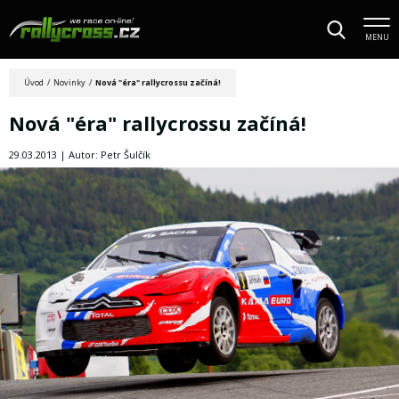
MENU
Úvod
/
Novinky
/
Nová "éra" rallycrossu začíná!
Nová "éra" rallycrossu začíná!
29.03.2013 | Autor: Petr Šulčík