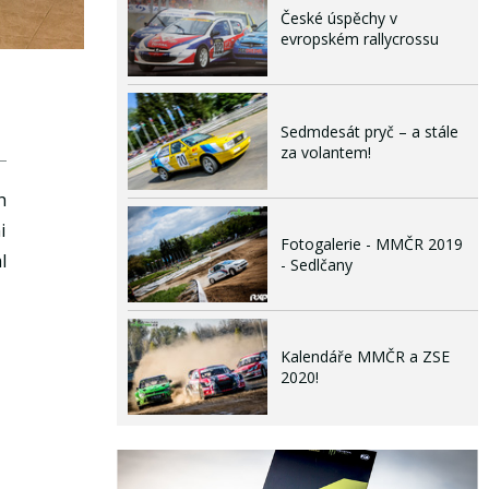
České úspěchy v
evropském rallycrossu
Sedmdesát pryč – a stále
za volantem!
h
i
Fotogalerie - MMČR 2019
l
- Sedlčany
Kalendáře MMČR a ZSE
2020!