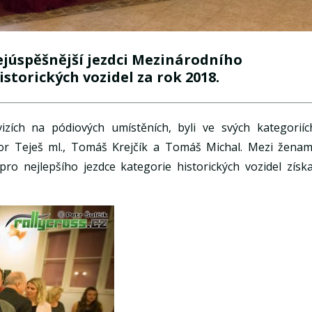
ejúspěšnější jezdci Mezinárodního
storických vozidel za rok 2018.
vizích na pódiových umístěních, byli ve svých kategoriíc
bor Teješ ml., Tomáš Krejčík a Tomáš Michal. Mezi ženam
ro nejlepšího jezdce kategorie historických vozidel získa