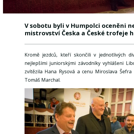
V sobotu byli v Humpolci oceněni n
mistrovství Česka a České trofeje hi
Kromě jezdců, kteří skončili v jednotlivých di
nejlepšími juniorskými závodníky vyhlášeni Li
zvítězila Hana Rysová a cenu Miroslava Šefra p
Tomáš Marchal.