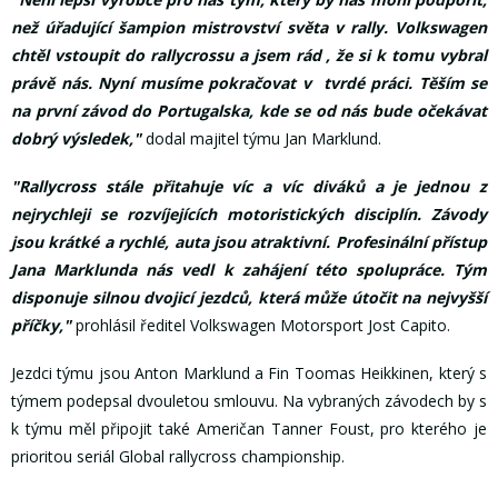
než úřadující šampion mistrovství světa v rally. Volkswagen
chtěl vstoupit do rallycrossu a jsem rád , že si k tomu vybral
právě nás. Nyní musíme pokračovat v tvrdé práci. Těším se
na první závod do Portugalska, kde se od nás bude očekávat
dobrý výsledek,"
dodal majitel týmu Jan Marklund.
"Rallycross stále přitahuje víc a víc diváků a je jednou z
nejrychleji se rozvíjejících motoristických disciplín. Závody
jsou krátké a rychlé, auta jsou atraktivní. Profesinální přístup
Jana Marklunda nás vedl k zahájení této spolupráce. Tým
disponuje silnou dvojicí jezdců, která může útočit na nejvyšší
příčky,"
prohlásil ředitel Volkswagen Motorsport Jost Capito.
Jezdci týmu jsou Anton Marklund a Fin Toomas Heikkinen, který s
týmem podepsal dvouletou smlouvu. Na vybraných závodech by s
k týmu měl připojit také Američan Tanner Foust, pro kterého je
prioritou seriál Global rallycross championship.