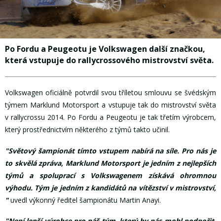
Po Fordu a Peugeotu je Volkswagen další značkou,
která vstupuje do rallycrossového mistrovství světa.
Volkswagen oficiálně potvrdil svou tříletou smlouvu se švédským
týmem Marklund Motorsport a vstupuje tak do mistrovství světa
v rallycrossu 2014. Po Fordu a Peugeotu je tak třetím výrobcem,
který prostřednictvím některého z týmů takto učinil.
"Světový šampionát tímto vstupem nabírá na síle. Pro nás je
to skvělá zpráva, Marklund Motorsport je jedním z nejlepších
týmů a spoluprací s Volkswagenem získává ohromnou
výhodu. Tým je jedním z kandidátů na vítězství v mistrovství,
"
uvedl výkonný ředitel šampionátu Martin Anayi.
"Není lepší výrobce pro náš tým, který by nás mohl podpořit,