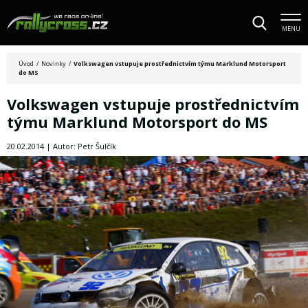
MENU
Úvod
/
Novinky
/
Volkswagen vstupuje prostřednictvím týmu Marklund Motorsport
do MS
Volkswagen vstupuje prostřednictvím
týmu Marklund Motorsport do MS
20.02.2014 | Autor: Petr Šulčík