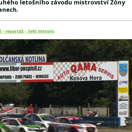
uhého letošního závodu mistrovství Zóny
anech.
 - reportáž - Svět motorů