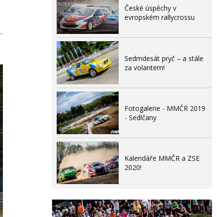
České úspěchy v
evropském rallycrossu
Sedmdesát pryč – a stále
za volantem!
Fotogalerie - MMČR 2019
- Sedlčany
Kalendáře MMČR a ZSE
2020!