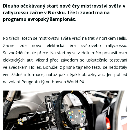
Dlouho očekávaný start nové éry mistrovství světa v
rallycrossu začne v Norsku. Třetí závod má na
programu evropský šampionát.
Po třech letech se mistrovství světa vrací na trať v norském Hellu.
Začne zde nová elektrická éra světového rallycrossu.
Se zpožděním ale přece. Na start by se v Hellu mělo postavit osm
elektrických aut. Víkend před závodem se uskutečnilo testování
ve švédském Höljes. Bohužel z přísně tajného testu se nedostaly
ven žádné informace, natož pak nějaké obrázky aut. Jen pohled
na volant Peugeotu týmu Hansen World RX.