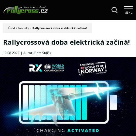
MENU
Úvod
/
Novinky
/
Rallycrossová doba elektrická začíná!
Rallycrossová doba elektrická začíná!
10.08.2022 | Autor: Petr Šulčík