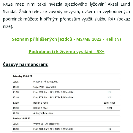
RX2e mezi nimi také hvězda sjezdového lyžování Aksel Lund
Svindal. Žádná televize závody nevysílá, ovšem za zvýhodněných
podmínek můžete k přímým přenosům využít službu RX+ (odkaz
níže).
Seznam přihlášených jezdců - MS/ME 2022 - Hell (N)
Podrobnosti k živému vysílání - RX+
Časový harmonoram: