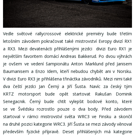
Vedle světové rallycrossové elektrické premiéry bude třetím
letošním závodem pokračovat také mistrovství Evropy divizí RX1
a RX3. Mezi devatenácti přihlášenými jezdci divizi Euro RX1 je
největším favoritem domácí Andreas Bakkerud. Po dvou výhrách
je ovšem ve vedení šampionátu Anton Marklund před Janisem
Baumanisem a Enzo Idem, kteří nebudou chybět ani v Norsku.
V divizi Euro RX3 je přihlášena třináctka závodníků. Mezi nimi také
dva čeští jezdci Jan Černý a Jiří Šusta. Navíc za český tým
KRTZ motorsport bude opět startovat Rakušan Dominik
Senegacnik. Černý bude chtít vylepšit bodové konto, které
se ve Švédsku rozrostlo pouze o dva body. Před závodem
startoval v rámci mistrovství světa WRC3 ve Finsku a skončil
na druhé pozici kategorie WRC3. Jiří Šusta se mezi závody věnoval
především fyzické přípravě. Deset přihlášených má kategorie