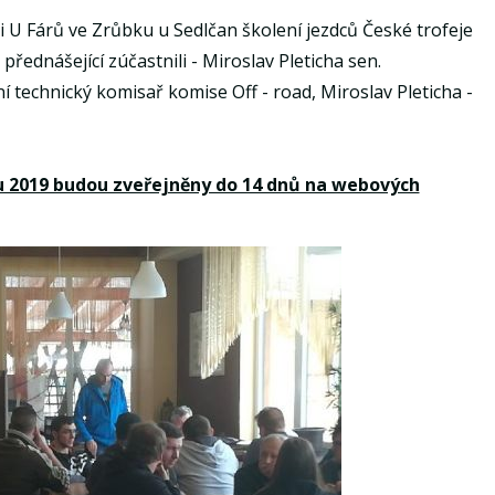
 U Fárů ve Zrůbku u Sedlčan školení jezdců České trofeje
přednášející zúčastnili - Miroslav Pleticha sen.
í technický komisař komise Off - road, Miroslav Pleticha -
nu 2019 budou zveřejněny do 14 dnů na webových