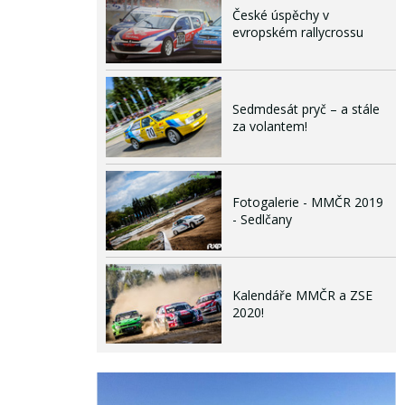
České úspěchy v
evropském rallycrossu
Sedmdesát pryč – a stále
za volantem!
Fotogalerie - MMČR 2019
- Sedlčany
Kalendáře MMČR a ZSE
2020!