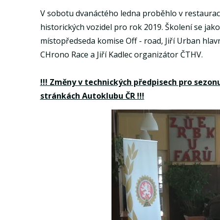
V sobotu dvanáctého ledna proběhlo v restauraci
historických vozidel pro rok 2019. Školení se jako 
místopředseda komise Off - road, Jiří Urban hlavn
CHrono Race a Jiří Kadlec organizátor ČTHV.
!!! Změny v technických předpisech pro sezo
stránkách Autoklubu ČR !!!