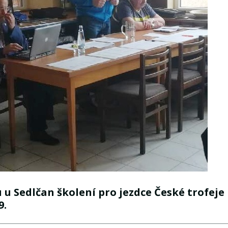
u Sedlčan školení pro jezdce České trofeje
9.