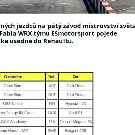
ných jezdců na pátý závod mistrovství svět
 Fabia WRX týmu ESmotorsport pojede
ška usedne do Renaultu.