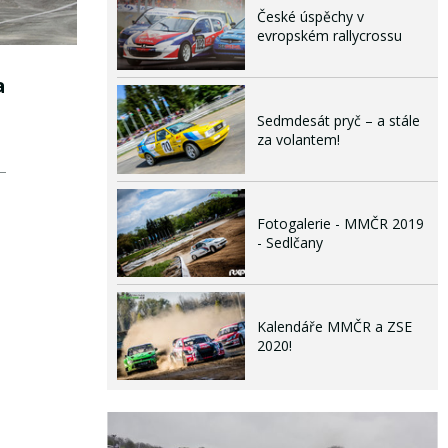
České úspěchy v
evropském rallycrossu
a
Sedmdesát pryč – a stále
za volantem!
Fotogalerie - MMČR 2019
- Sedlčany
Kalendáře MMČR a ZSE
2020!