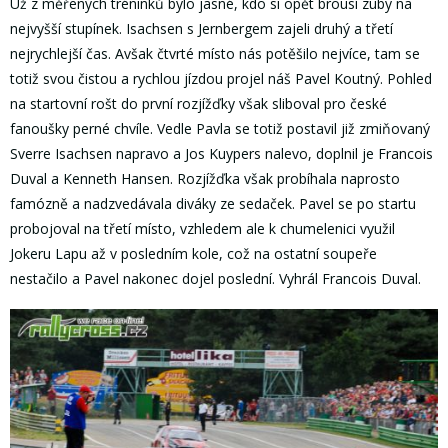
Už z měřených tréninků bylo jasné, kdo si opět brousí zuby na
nejvyšší stupínek. Isachsen s Jernbergem zajeli druhý a třetí
nejrychlejší čas. Avšak čtvrté místo nás potěšilo nejvíce, tam se
totiž svou čistou a rychlou jízdou projel náš Pavel Koutný. Pohled
na startovní rošt do první rozjížďky však sliboval pro české
fanoušky perné chvíle. Vedle Pavla se totiž postavil již zmiňovaný
Sverre Isachsen napravo a Jos Kuypers nalevo, doplnil je Francois
Duval a Kenneth Hansen. Rozjížďka však probíhala naprosto
famózně a nadzvedávala diváky ze sedaček. Pavel se po startu
probojoval na třetí místo, vzhledem ale k chumelenici využil
Jokeru Lapu až v posledním kole, což na ostatní soupeře
nestačilo a Pavel nakonec dojel poslední. Vyhrál Francois Duval.