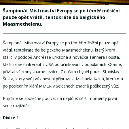
Šampionát Mistrovství Evropy se po téměř měsíční
pauze opět vrátil, tentokráte do belgického
Maasmechelenu.
Šampionát Mistrovství Evropy se po téměř měsíční pauze opět
vrátil, tentokráte do belgického Maasmechelenu, který krom
stálic, v podobě Andréase Eriksona a nováčka Tannera Fousta,
kteří se nestihli vrátit z USA po účinkování v populárních XGame,
přivítal všechny známé jezdce. Z našich chyběl pouze Stanislav
Šusta, který svůj vůz nestihl připravit a Michaela Kalná, která má
po posledním klání MMČR v Selčanech značně poškozený vůz.
Pojďme se společně podívat na nejdůležitější momenty první
série rozjížděk:
Divize 1