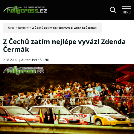
MENU
Úvod
/
Novinky
/
Z Čechů zatím nejlépe vyvázl Zdenda Čermák
Z Čechů zatím nejlépe vyvázl Zdenda
Čermák
7.08.2010 | Autor: Petr Šulčík