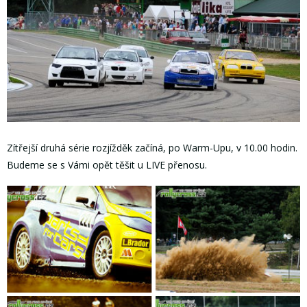
Zítřejší druhá série rozjížděk začíná, po Warm-Upu, v 10.00 hodin.
Budeme se s Vámi opět těšit u LIVE přenosu.