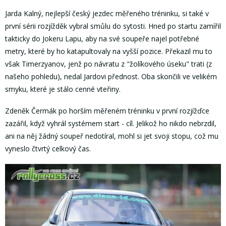
Jarda Kalný, nejlepší český jezdec měřeného tréninku, si také v
první sérii rozjížděk vybral smůlu do sytosti. Hned po startu zamířil
takticky do Jokeru Lapu, aby na své soupeře najel potřebné
metry, které by ho katapultovaly na vyšší pozice. Překazil mu to
však Timerzyanov, jenž po návratu z "žolíkového úseku" trati (z
našeho pohledu), nedal Jardovi přednost. Oba skončili ve velikém
smyku, které je stálo cenné vteřiny.
Zdeněk Čermák po horším měřeném tréninku v první rozjížďce
zazářil, když vyhrál systémem start - cíl. Jelikož ho nikdo nebrzdil,
ani na něj žádný soupeř nedotíral, mohl si jet svoji stopu, což mu
vyneslo čtvrtý celkový čas.