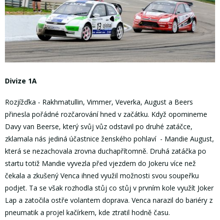
Divize 1A
Rozjížďka - Rakhmatullin, Vimmer, Veverka, August a Beers
přinesla pořádné rozčarování hned v začátku. Když opomineme
Davy van Beerse, který svůj vůz odstavil po druhé zatáčce,
zklamala nás jediná účastnice ženského pohlaví - Mandie August,
která se nezachovala zrovna duchapřítomně. Druhá zatáčka po
startu totiž Mandie vyvezla před vjezdem do Jokeru více než
čekala a zkušený Venca ihned využil možnosti svou soupeřku
podjet. Ta se však rozhodla stůj co stůj v prvním kole využít Joker
Lap a zatočila ostře volantem doprava. Venca narazil do bariéry z
pneumatik a projel kačírkem, kde ztratil hodně času.