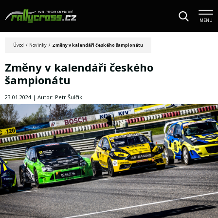
MENU
Úvod
/
Novinky
/
Změny v kalendáři českého šampionátu
Změny v kalendáři českého
šampionátu
23.01.2024 | Autor: Petr Šulčík