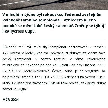
V minulém týdnu byl rakouskou federací zveřejněn
kalendář tamního šampionátu. Vzhledem k jeho
podobě se mění také český kalendář. Změny se týkají
i Rallycross Cupu.
Původně měl být rakouský šampionát odstartován v termínu
4.-5. května v Melku, kde měl pokračovat druhým závodem také
český šampionát. V tomto termínu v rámci rakouského
mistrovství se nakonec pojede ve Fuglau (jen pro National 1600
CZ a ČTHV). Melk (Rakousko, Česko, zóna) je na programu až
na přelomu srpna a září (31.8. - 1.9.). V kalendáři Rallycross Cupu,
který s květnovým závodem v Melku také počítal, tak přibyl druhý
závod ve Fuglau.
MČR 2024