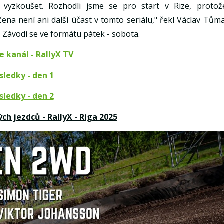
í vyzkoušet. Rozhodli jsme se pro start v Rize, protož
ena není ani další účast v tomto seriálu," řekl Václav Tůma
. Závodí se ve formátu pátek - sobota.
 kanál - RallyX TV
sledky - den 1
sledky - den 2
h jezdců - RallyX - Riga 2025