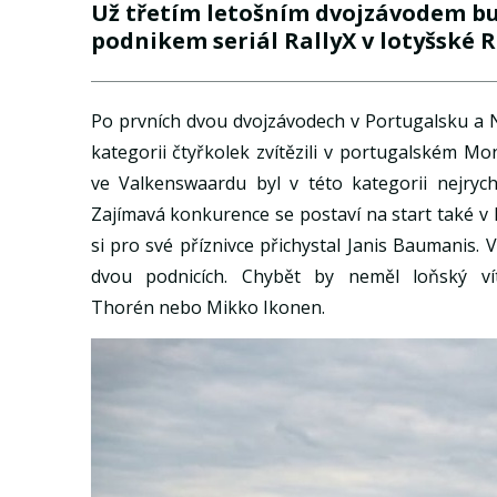
Už třetím letošním dvojzávodem bu
podnikem seriál RallyX v lotyšské R
Po prvních dvou dvojzávodech v Portugalsku a Ni
kategorii čtyřkolek zvítězili v portugalském M
ve Valkenswaardu byl v této kategorii nejrych
Zajímavá konkurence se postaví na start také v
si pro své příznivce přichystal Janis Baumanis.
dvou podnicích. Chybět by neměl loňský ví
Thorén nebo Mikko Ikonen.