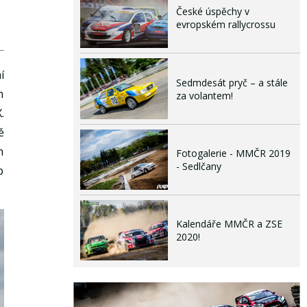
České úspěchy v
evropském rallycrossu
í
Sedmdesát pryč – a stále
h
za volantem!
.
ě
h
Fotogalerie - MMČR 2019
- Sedlčany
p
Kalendáře MMČR a ZSE
2020!