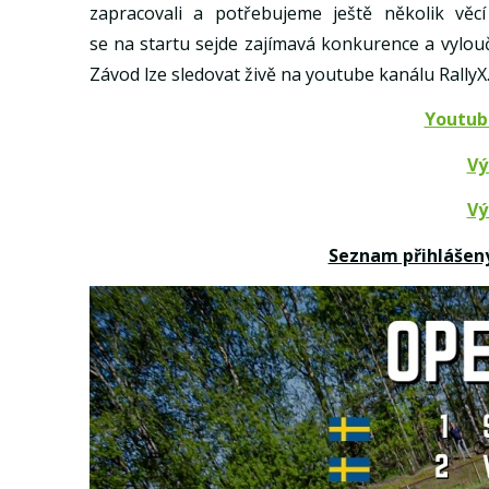
zapracovali a potřebujeme ještě několik věc
se na startu sejde zajímavá konkurence a vylouč
Závod lze sledovat živě na youtube kanálu RallyX
Youtube
Vý
Vý
Seznam přihlášenýc