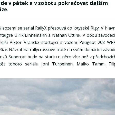
de v pátek a v sobotu pokračovat dalším
ize.
zozemí se seriál RallyX přesouvá do lotyšské Rigy. V hlavn
ontalgre Ulrik Linnemann a Nathan Ottink. V obou závodec
lejší Viktor Vranckx startující s vozem Peugeot 208 WRX
 Rize. Návrat na rallycrossové tratě na svém domácím závod
 Vozů Supercar bude na startu o něco více než v předchozíc
těz tohoto seriálu Joni Turpeinen, Maiko Tamm, Fili