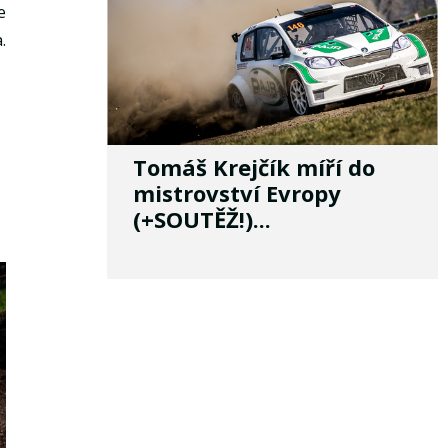
e
.
Tomáš Krejčík míří do
mistrovství Evropy
(+SOUTĚŽ!)...