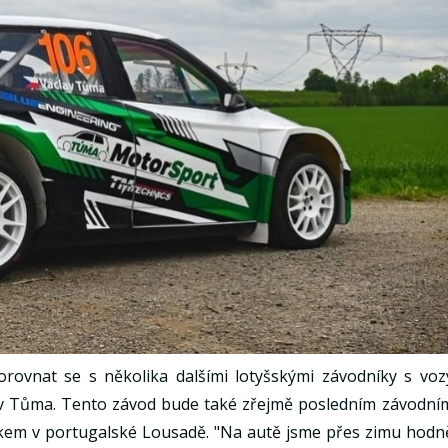
rovnat se s několika dalšími lotyšskými závodníky s voz
av Tůma. Tento závod bude také zřejmě posledním závodní
kem v portugalské Lousadě. "Na autě jsme přes zimu hodn