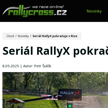
Novinky
Úvod
/
Novinky
/
Seriál RallyX pokračuje v Rize
Seriál RallyX pokra
8.05.2025 | Autor: Petr Šulčík