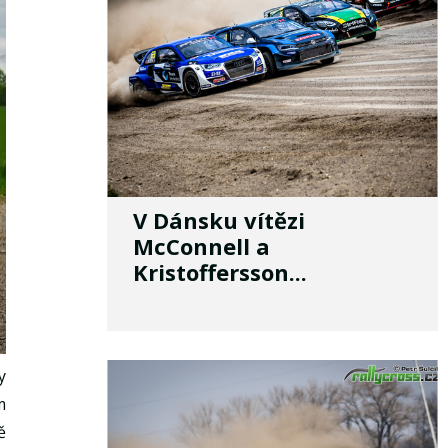
V Dánsku vítězi
McConnell a
Kristoffersson...
y
m
ě