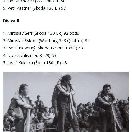
4. Jan Macháček (VW Golf Gti) 58
5. Petr Kastner (Škoda 130 L ) 57
Divize II
1. Miroslav Šefr (Škoda 130 LR) 92 bodů
2. Miroslav Sýkora (Wartburg 353 Quattro) 82
3. Pavel Novotný (Škoda Favorit 136 L) 63
4. Ivo Stuchlík (Fiat X 1/9) 59
5. Josef Kukelka (Šoda 130 LR) 48