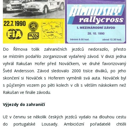
Do Římova tolik zahraničních jezdců nedorazilo, přesto
se místním podařilo zorganizovat vydařený závod. V divizi jedna
vyhrál Rakušan Hofer před Nováčkem, ve druhé favorizovaný
Švéd Andersson. Závod sledovalo 2000 tisíce diváků, po jeho
skončení si Nováček s Hoferem vyměnili svá auta. Nováček byl
s půjčeným vozem po pěti kolech v cíli s větším náskokem než
Rakušan ve finále závodu.
Výjezdy do zahraničí
Už v červnu se několik českých jezdců vydalo na dlouhou cestu
do portugalské Lousady. Ambiciózní pořadatelé chtěli