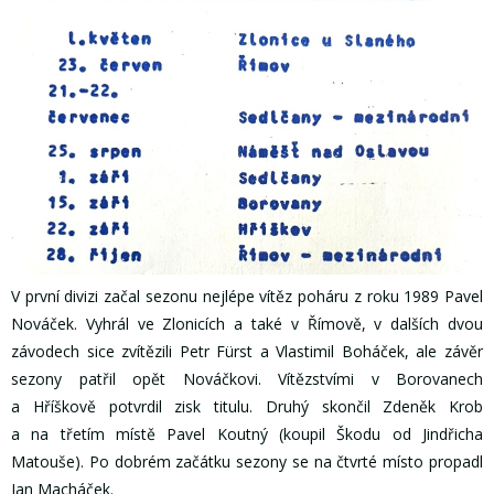
V první divizi začal sezonu nejlépe vítěz poháru z roku 1989 Pavel
Nováček. Vyhrál ve Zlonicích a také v Římově, v dalších dvou
závodech sice zvítězili Petr Fürst a Vlastimil Boháček, ale závěr
sezony patřil opět Nováčkovi. Vítězstvími v Borovanech
a Hříškově potvrdil zisk titulu. Druhý skončil Zdeněk Krob
a na třetím místě Pavel Koutný (koupil Škodu od Jindřicha
Matouše). Po dobrém začátku sezony se na čtvrté místo propadl
Jan Macháček.