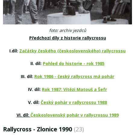
foto: archiv jezdců
Předchozí díly z historie rallycrossu
I.díl:
Začátky českého (československého) rallycrossu
II. díl:
Pohled do historie - rok 1985
III. díl:
Rok 1986 - český rallycross má pohár
IV. díl:
Rok 1987: Vítězi Matouš a Šefr
V. díl:
Český pohár v rallycrossu 1988
VI. díl:
Československý pohár v rallycrossu 1989
Rallycross - Zlonice 1990
(23)