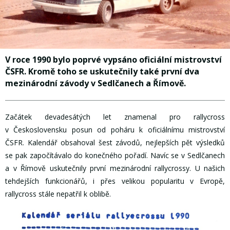
V roce 1990 bylo poprvé vypsáno oficiální mistrovství
ČSFR. Kromě toho se uskutečnily také první dva
mezinárodní závody v Sedlčanech a Římově.
Začátek devadesátých let znamenal pro rallycross
v Československu posun od poháru k oficiálnímu mistrovství
ČSFR. Kalendář obsahoval šest závodů, nejlepších pět výsledků
se pak započítávalo do konečného pořadí. Navíc se v Sedlčanech
a v Římově uskutečnily první mezinárodní rallycrossy. U našich
tehdejších funkcionářů, i přes velikou popularitu v Evropě,
rallycross stále nepatřil k oblibě.