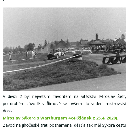
V divizi 2 byl největším favoritem na vítězství Miroslav Šefr,
po druhém závodě v Římově se ovšem do vedení mistrovství
dostal
Miroslav Sýkora s Wartburgem 4x4 (článek z 25.4. 2020)
.
Závod na jihočeské trati poznamenal déšť a tak měl Sýkora cestu