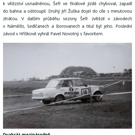
k vítězství usnadněnou, Šefr ve finálové jízdě chyboval, zapadl
do bahna a odstoupil. Druhý Jiří Žuška dojel do cíle s minutovou
ztrátou. V dalším průběhu sezony Šefr zvítězil v závodech
v Náměšti, Sedlčanech a Borovanech a titul byl jeho. Poslední
závod v Hříškově vyhrál Pavel Novotný s favoritem.
Dvakrát mezinárodně