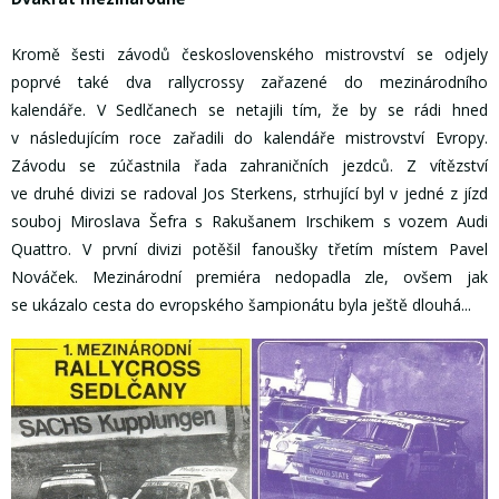
Kromě šesti závodů československého mistrovství se odjely
poprvé také dva rallycrossy zařazené do mezinárodního
kalendáře. V Sedlčanech se netajili tím, že by se rádi hned
v následujícím roce zařadili do kalendáře mistrovství Evropy.
Závodu se zúčastnila řada zahraničních jezdců. Z vítězství
ve druhé divizi se radoval Jos Sterkens, strhující byl v jedné z jízd
souboj Miroslava Šefra s Rakušanem Irschikem s vozem Audi
Quattro. V první divizi potěšil fanoušky třetím místem Pavel
Nováček. Mezinárodní premiéra nedopadla zle, ovšem jak
se ukázalo cesta do evropského šampionátu byla ještě dlouhá...