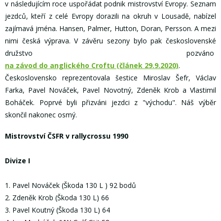
v následujícím roce uspořádat podnik mistrovství Evropy. Seznam
jezdců, kteří z celé Evropy dorazili na okruh v Lousadě, nabízel
zajímavá jména. Hansen, Palmer, Hutton, Doran, Persson. A mezi
nimi česká výprava. V závěru sezony bylo pak československé
družstvo pozváno
na závod do anglického Croftu (článek 29.9.2020)
.
Československo reprezentovala šestice Miroslav Šefr, Václav
Farka, Pavel Nováček, Pavel Novotný, Zdeněk Krob a Vlastimil
Boháček. Poprvé byli přizváni jezdci z "východu". Náš výběr
skončil nakonec osmý.
Mistrovství ČSFR v rallycrossu 1990
Divize I
1. Pavel Nováček (Škoda 130 L ) 92 bodů
2. Zdeněk Krob (Škoda 130 L) 66
3. Pavel Koutný (Škoda 130 L) 64