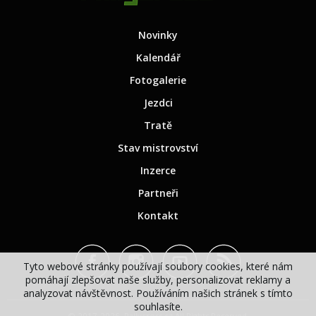
Novinky
Kalendář
Fotogalerie
Jezdci
Tratě
Stav mistrovství
Inzerce
Partneři
Kontakt
Tyto webové stránky používají soubory cookies, které nám
pomáhají zlepšovat naše služby, personalizovat reklamy a
analyzovat návštěvnost. Používáním našich stránek s tímto
souhlasíte.
© 2017-2026, Rallycross.cz All Rights Reserved.