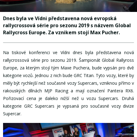
Dnes byla ve Vídni představena nová evropská
rallycrossová série pro sezonu 2019 s názvem Global
Rallycross Europe. Za vznikem stojí Max Pucher.
Na tiskové konferenci ve Vídni dnes byla představena nová
rallycrossová série pro sezonu 2019. Šampionát Global Rallyross
Europe, za kterým stojí tým Maxe Puchera, bude vypsán pro dvě
kategorie vozů. Jednou z nich bude GRC Titan. Tyto vozy, které by
měly být rychlejší než současné vozy Supercars, vzniknou přímo v
rakouských dílnách MJP Racing a mají označení Pantera RX6.
Pořizovací cena je daleko nižší než u vozu Supercars. Druhá
kategorie GRC Supercars je vypsaná pro současné vozy divize
Supercar.