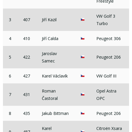
Freestyle
VW Golf 3
3
407
Jiří Kazil
Turbo
4
410
Jiří Calda
Peugeot 306
Jaroslav
5
422
Peugeot 206
Samec
6
427
Karel Václavík
VW Golf III
Roman
Opel Astra
7
431
Častoral
OPC
8
435
Jakub Bittman
Peugeot 206
Karel
Citroën Xsara
9
487