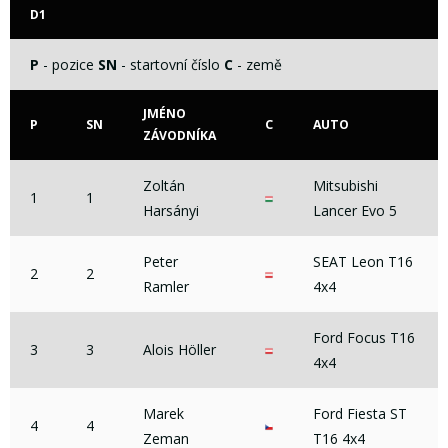
D1
P
- pozice
SN
- startovní číslo
C
- země
JMÉNO
P
SN
C
AUTO
ZÁVODNÍKA
Zoltán
Mitsubishi
1
1
Harsányi
Lancer Evo 5
Peter
SEAT Leon T16
2
2
Ramler
4x4
Ford Focus T16
3
3
Alois Höller
4x4
Marek
Ford Fiesta ST
4
4
Zeman
T16 4x4