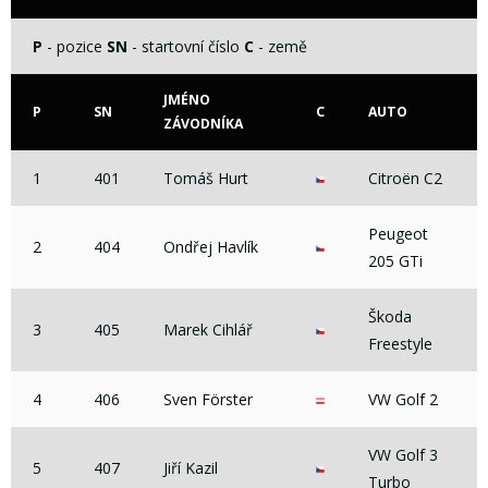
P
- pozice
SN
- startovní číslo
C
- země
JMÉNO
P
SN
C
AUTO
ZÁVODNÍKA
1
401
Tomáš Hurt
Citroën C2
Peugeot
2
404
Ondřej Havlík
205 GTi
Škoda
3
405
Marek Cihlář
Freestyle
4
406
Sven Förster
VW Golf 2
VW Golf 3
5
407
Jiří Kazil
Turbo