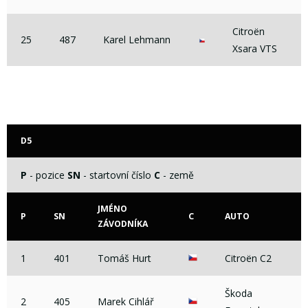
Citroën
25
487
Karel Lehmann
Xsara VTS
D5
P
- pozice
SN
- startovní číslo
C
- země
JMÉNO
P
SN
C
AUTO
ZÁVODNÍKA
1
401
Tomáš Hurt
Citroën C2
Škoda
2
405
Marek Cihlář