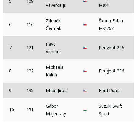
5
109
Veverka jr.
Maxi
Zdeněk
Škoda Fabia
6
116
Čermák
Mk1/6Y
Pavel
7
121
Peugeot 206
Vimmer
Michaela
8
122
Peugeot 206
Kalná
9
135
Milan Jirouš
Ford Puma
Gábor
Suzuki Swift
10
151
Majerszky
Sport