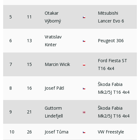
Otakar
Mitsubishi
5
11
Výborný
Lancer Evo 6
Vratislav
6
13
Peugeot 306
Kinter
Ford Fiesta ST
7
15
Marcin Wicik
T16 4x4
Škoda Fabia
8
16
Josef Pátl
Mk2/5J T16 4x4
Guttorm
Škoda Fabia
9
21
Lindefjell
Mk2/5J T16 4x4
10
26
Josef Tůma
VW Freestyle