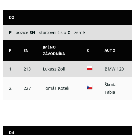
D2
P
- pozice
SN
- startovní číslo
C
- země
JMÉNO
P
SN
C
AUTO
ZÁVODNÍKA
1
213
Lukasz Zoll
BMW 120
Škoda
2
227
Tomáš Kotek
Fabia
D4