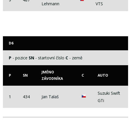
Lehmann
VTS
D6
P
- pozice
SN
- startovní číslo
C
- země
JMÉNO
P
SN
C
AUTO
ZÁVODNÍKA
Suzuki Swift
1
434
Jan Talaš
GTi