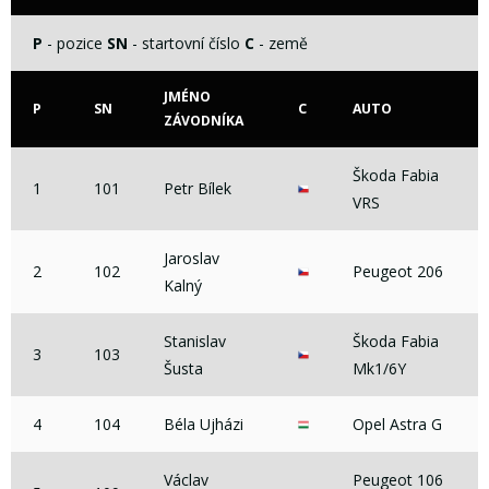
P
- pozice
SN
- startovní číslo
C
- země
JMÉNO
P
SN
C
AUTO
ZÁVODNÍKA
Škoda Fabia
1
101
Petr Bílek
VRS
Jaroslav
2
102
Peugeot 206
Kalný
Stanislav
Škoda Fabia
3
103
Šusta
Mk1/6Y
4
104
Béla Ujházi
Opel Astra G
Václav
Peugeot 106