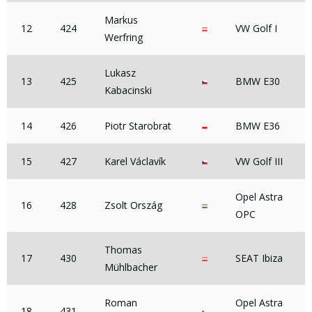
Markus
12
424
VW Golf I
Werfring
Lukasz
13
425
BMW E30
Kabacinski
14
426
Piotr Starobrat
BMW E36
15
427
Karel Václavík
VW Golf III
Opel Astra
16
428
Zsolt Ország
OPC
Thomas
17
430
SEAT Ibiza
Mühlbacher
Roman
Opel Astra
18
431