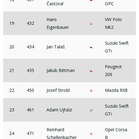
Častoral
OPC
Hans
VW Polo
19
432
Eigenbauer
Mk2
Suzuki Swift
20
434
Jan Talaš
GTi
Peugeot
21
435
Jakub Bittman
206
22
450
Josef Strobl
Mazda RX8
Suzuki Swift
23
461
Adam Ujházi
GTi
Reinhard
Opel Corsa
24
471
Schellenbacher
B