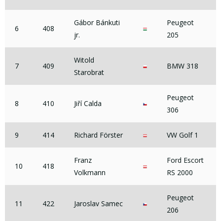
Gábor Bánkuti
Peugeot
6
408
jr.
205
Witold
7
409
BMW 318
Starobrat
Peugeot
8
410
Jiří Calda
306
9
414
Richard Förster
VW Golf 1
Franz
Ford Escort
10
418
Volkmann
RS 2000
Peugeot
11
422
Jaroslav Samec
206