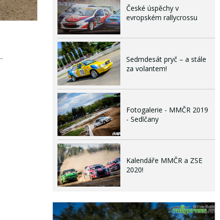
České úspěchy v
evropském rallycrossu
Sedmdesát pryč – a stále
za volantem!
Fotogalerie - MMČR 2019
- Sedlčany
Kalendáře MMČR a ZSE
2020!