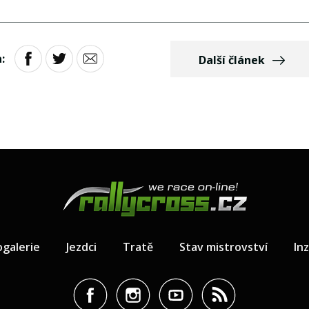
:
Další článek
ogalerie
Jezdci
Tratě
Stav mistrovství
In