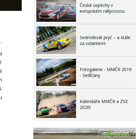
České úspěchy v
evropském rallycrossu
Sedmdesát pryč – a stále
za volantem!
l
V
Fotogalerie - MMČR 2019
i
- Sedlčany
m
s
u
Kalendáře MMČR a ZSE
2020!