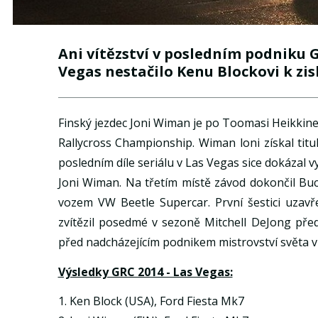
Ani vítězství v posledním podniku 
Vegas nestačilo Kenu Blockovi k zis
Finský jezdec Joni Wiman je po Toomasi Heikkinen
Rallycross Championship. Wiman loni získal titul v
posledním díle seriálu v Las Vegas sice dokázal vy
Joni Wiman. Na třetím místě závod dokončil Bu
vozem VW Beetle Supercar. První šestici uzavř
zvítězil posedmé v sezoně Mitchell DeJong pře
před nadcházejícím podnikem mistrovství světa v
Výsledky GRC 2014 - Las Vegas:
1. Ken Block (USA), Ford Fiesta Mk7