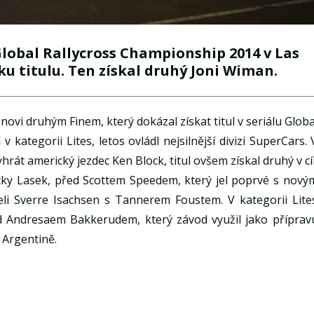
Global Rallycross Championship 2014 v Las
ku titulu. Ten získal druhý Joni Wiman.
ovi druhým Finem, který dokázal získat titul v seriálu Globa
 kategorii Lites, letos ovládl nejsilnější divizi SuperCars. 
hrát americký jezdec Ken Block, titul ovšem získal druhý v cíl
cky Lasek, před Scottem Speedem, který jel poprvé s nový
eli Sverre Isachsen s Tannerem Foustem. V kategorii Lite
d Andresaem Bakkerudem, který závod využil jako příprav
 Argentině.