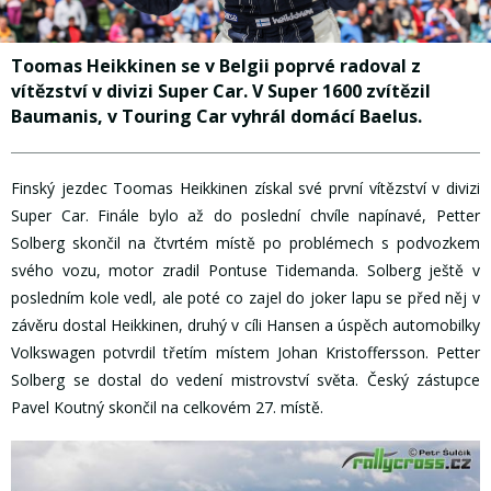
Toomas Heikkinen se v Belgii poprvé radoval z
vítězství v divizi Super Car. V Super 1600 zvítězil
Baumanis, v Touring Car vyhrál domácí Baelus.
Finský jezdec Toomas Heikkinen získal své první vítězství v divizi
Super Car. Finále bylo až do poslední chvíle napínavé, Petter
Solberg skončil na čtvrtém místě po problémech s podvozkem
svého vozu, motor zradil Pontuse Tidemanda. Solberg ještě v
posledním kole vedl, ale poté co zajel do joker lapu se před něj v
závěru dostal Heikkinen, druhý v cíli Hansen a úspěch automobilky
Volkswagen potvrdil třetím místem Johan Kristoffersson. Petter
Solberg se dostal do vedení mistrovství světa. Český zástupce
Pavel Koutný skončil na celkovém 27. místě.