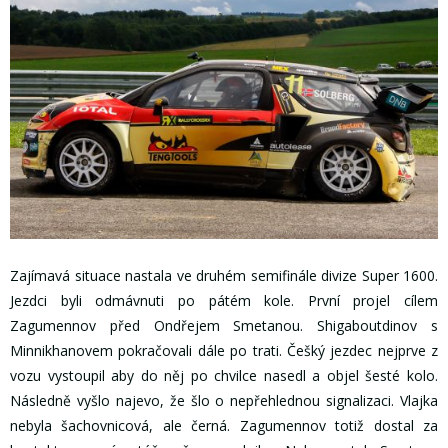
Zajímavá situace nastala ve druhém semifinále divize Super 1600.
Jezdci byli odmávnuti po pátém kole. První projel cílem
Zagumennov před Ondřejem Smetanou. Shigaboutdinov s
Minnikhanovem pokračovali dále po trati. Češký jezdec nejprve z
vozu vystoupil aby do něj po chvilce nasedl a objel šesté kolo.
Následně vyšlo najevo, že šlo o nepřehlednou signalizaci. Vlajka
nebyla šachovnicová, ale černá. Zagumennov totiž dostal za