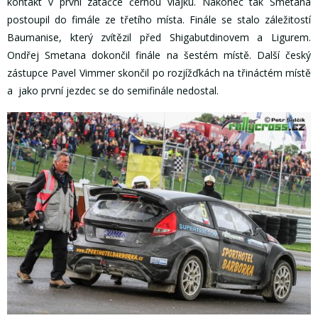
kontakt v první zatáčce černou vlajku. Nakonec tak Smetana
postoupil do fimále ze třetího místa. Finále se stalo záležitostí
Baumanise, který zvítězil před Shigabutdinovem a Ligurem.
Ondřej Smetana dokončil finále na šestém místě. Další český
zástupce Pavel Vimmer skončil po rozjížďkách na třináctém místě
a jako první jezdec se do semifinále nedostal.