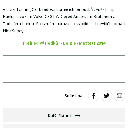
V divizi Touring Car k radosti domácích fanoušků zvítězil Filip
Baelus s vozem Volvo C30 RWD před Andersem Bratenem a
Torleifem Lonou. Po tvrdém nárazu do svodidel cíl neviděl domácí
Nick Snoeys.
Přehled výsledků - Belgie (Mettet) 2014
Sdílet na:
Další článek