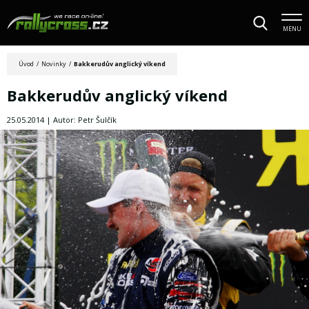
MENU
Úvod
/
Novinky
/
Bakkerudův anglický víkend
Bakkerudův anglický víkend
25.05.2014 | Autor: Petr Šulčík