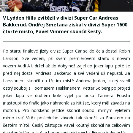
V Lydden Hillu zvítězil v divizi Super Car Andreas
Bakkerud. Ondřej Smetana získal v divizi Super 1600
čtvrté místo, Pavel Vimmer skončil šestý.
Po startu finálové jízdy divize Super Car se do čela dostal Robin
Larsson. Své vedení, při svém premiérovém startu s novým
vozem Audi A1, držel až do doby než zajel do joker lapu. poté se
před něj dostal Andreas Bakkerud a své vedení už nepustil. Za
Larssonem skončil na třetím místě Andrew Jordan, který svedl
ostrý souboj s Toomasem Heikkinenem. Petter Solberg po projetí
joker lapu ve druhém kole vyjel po boku Tannera Fousta
(nastoupil do finále jako náhradník za Nitišse, který měl závadu na
motoru). Pro norského jezdce skončil souboj mírným výletem
mimo trať. Vítěz posledního závodu tak skončil za Foustem na
šestém místě. Český zástupce Pavel Koutný skončil na celkovém
devatenáctém místě, v hodnocení mistrovství Evropy jedenáctý.