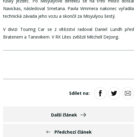
ruský jezdec. Po Misyulyově defektu se na třetí místo dostal
Navickas, následoval Smetana. Pavla Vimmera nakonec vyřadila
technická závada jeho vozu a skončil za Misyulyou šestý.
V divizi Touring Car se z vítězství radoval Daniel Lundh před
Bratenem a Tanevikem. V RX Lites zvítězil Mitchell DeJong.
Sdílet na:
Další článek
Předchozí článek