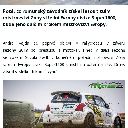
Poté, co rumunský závodník získal letos titul v
mistrovství Zóny střední Evropy divize Super1600,
bude jeho dalším krokem mistrovství Evropy.
Andrei Vajda se poprvé objevil v rallycrossu v závěru
sezony 2018 po přestupu z motokár. Hned v další sezoně
se vozem Suzuki Swift v konečném pořadí mistrovství Zóny
střední Evropy divize Super1600 umístil na pátém místě. Druhý
závod v Melku dokonce vyhrál.