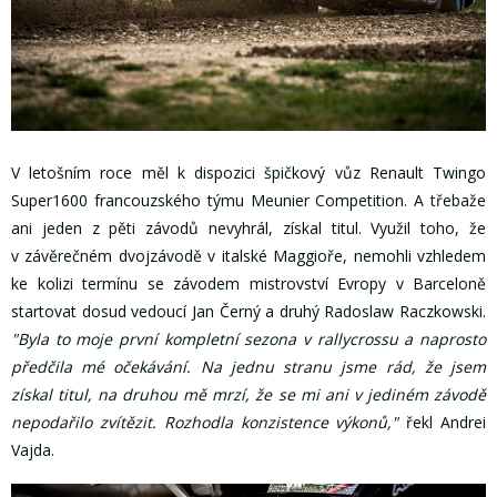
V letošním roce měl k dispozici špičkový vůz Renault Twingo
Super1600 francouzského týmu Meunier Competition. A třebaže
ani jeden z pěti závodů nevyhrál, získal titul. Využil toho, že
v závěrečném dvojzávodě v italské Maggioře, nemohli vzhledem
ke kolizi termínu se závodem mistrovství Evropy v Barceloně
startovat dosud vedoucí Jan Černý a druhý Radoslaw Raczkowski.
"Byla to moje první kompletní sezona v rallycrossu a naprosto
předčila mé očekávání. Na jednu stranu jsme rád, že jsem
získal titul, na druhou mě mrzí, že se mi ani v jediném závodě
nepodařilo zvítězit. Rozhodla konzistence výkonů,"
řekl Andrei
Vajda.