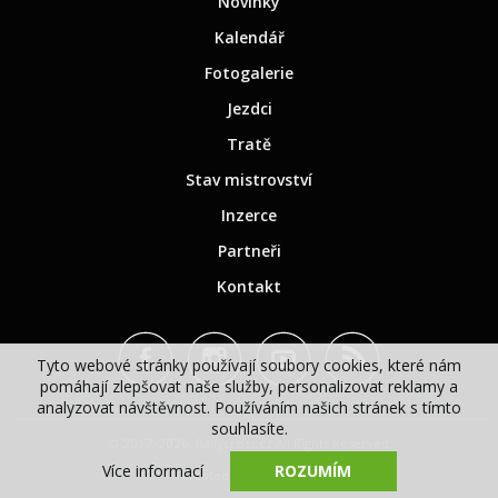
Novinky
Kalendář
Fotogalerie
Jezdci
Tratě
Stav mistrovství
Inzerce
Partneři
Kontakt
Tyto webové stránky používají soubory cookies, které nám
pomáhají zlepšovat naše služby, personalizovat reklamy a
analyzovat návštěvnost. Používáním našich stránek s tímto
souhlasíte.
© 2017-2026, Rallycross.cz All Rights Reserved.
Více informací
ROZUMÍM
Created by