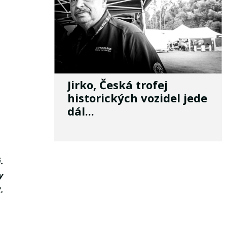
Jirko, Česká trofej
historických vozidel jede
dál...
.
y
.