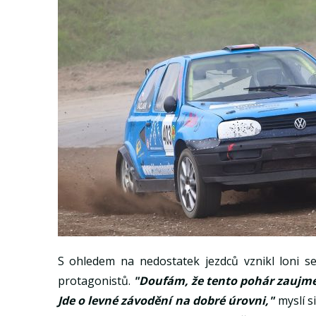
S ohledem na nedostatek jezdců vznikl loni ser
protagonistů.
"Doufám, že tento pohár zaujme d
Jde o levné závodění na dobré úrovni,"
myslí s