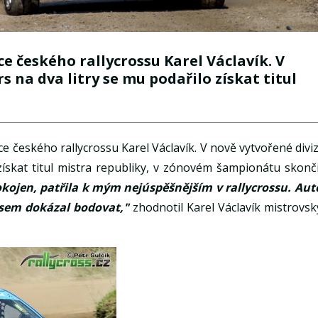
e českého rallycrossu Karel Václavík. V
s na dva litry se mu podařilo získat titul
e českého rallycrossu Karel Václavík. V nově vytvořené diviz
ískat titul mistra republiky, v zónovém šampionátu skonči
ojen, patřila k mým nejúspěšnějším v rallycrossu. Aut
sem dokázal bodovat,"
zhodnotil Karel Václavík mistrovsk