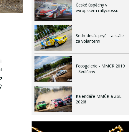
České úspěchy v
evropském rallycrossu
Sedmdesát pryč – a stále
za volantem!
i
Fotogalerie - MMČR 2019
l
- Sedlčany
o
ý
Kalendáře MMČR a ZSE
2020!