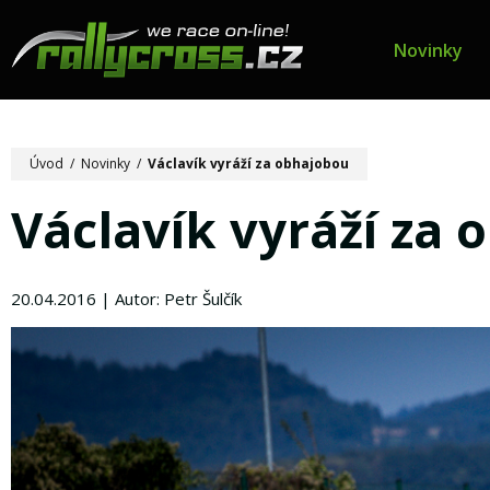
Novinky
Úvod
/
Novinky
/
Václavík vyráží za obhajobou
Václavík vyráží za
20.04.2016 | Autor: Petr Šulčík