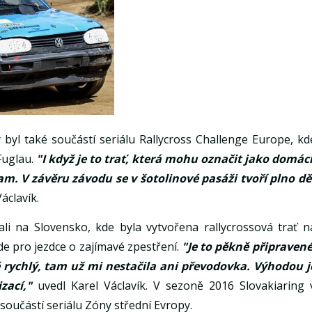
byl také součástí seriálu Rallycross Challenge Europe, kd
Fuglau.
"I když je to trať, která mohu označit jako domácí
am. V závěru závodu se v šotolinové pasáži tvoří plno dě
áclavík.
dali na Slovensko, kde byla vytvořena rallycrossová trať n
de pro jezdce o zajímavé zpestření.
"Je to pěkně připravené
ě rychlý, tam už mi nestačila ani převodovka. Výhodou j
izací,"
uvedl Karel Václavík. V sezoně 2016 Slovakiaring 
 součástí seriálu Zóny střední Evropy.