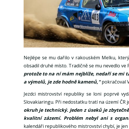
Nejlépe se mu dařilo v rakouském Melku, který 
obsadil druhé místo. Tradičně se mu nevedlo ve 
protože to na ní mám nejblíže, nedaří se mi t
a výmolů, je zde hodně kamenů,"
pokračoval V
Jezdci mistrovství republiky se loni poprvé vy
Slovakiaringu. Při nedostatku tratí na území ČR j
okruh je technický. Jeden z úseků je zbytečn
kvalitní zázemí. Problém nebyl ani s organ
kalendáři republikového mistrovství chybí, je jen