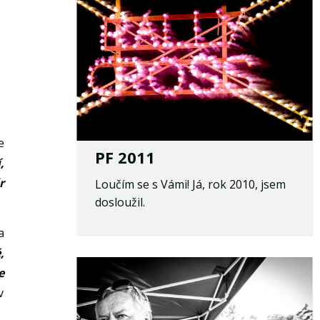
e
PF 2011
,
r
Loučím se s Vámi! Já, rok 2010, jsem
dosloužil.
a
,
e
v