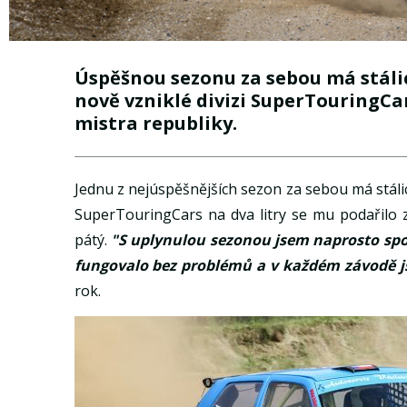
Úspěšnou sezonu za sebou má stálic
nově vzniklé divizi SuperTouringCar
mistra republiky.
Jednu z nejúspěšnějších sezon za sebou má stálic
SuperTouringCars na dva litry se mu podařilo z
pátý.
"S uplynulou sezonou jsem naprosto spok
fungovalo bez problémů a v každém závodě j
rok.