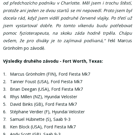
od předchozícho podniku v Charlotte. Měl jsem i trochu štěstí,
protože ani jeden ze dvou startů se mi nepovedl. Proto jsem byl
docela rád, když jsem viděl podruhé červené vlajky. Po třetí už
jsem vystartoval dobře. Po tomto víkendu budu potřebovat
pomoc fyzioterapeuta, na skoku záda hodně trpěla. Chápu
ovšem, že pro diváky je to zajímavá podívaná,"
řekl Marcus
Grönholm po závodě.
Výsledky druhého závodu - Fort Worth, Texas:
1. Marcus Grönholm (FIN), Ford Fiesta Mk7
2. Tanner Foust (USA), Ford Fiesta Mk7
3. Brian Deegan (USA), Ford Fiesta Mk7
4. Rhys Millen (NZ), Hyundai Veloster
5. David Binks (GB), Ford Fiesta Mk7
6. Stéphane Verdier (F), Hyundai Veloster
7. Samuel Hübinette (S), Saab 9-3
8. Ken Block (USA), Ford Fiesta Mk7
9. Andy Scott (GB), Saab 9-3