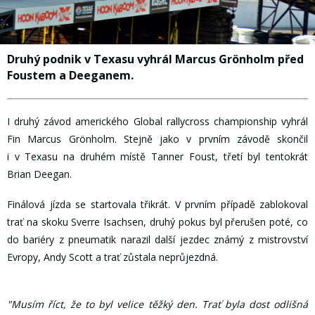
Druhý podnik v Texasu vyhrál Marcus Grönholm před
Foustem a Deeganem.
I druhý závod amerického Global rallycross championship vyhrál
Fin Marcus Grönholm. Stejně jako v prvním závodě skončil
i v Texasu na druhém místě Tanner Foust, třetí byl tentokrát
Brian Deegan.
Finálová jízda se startovala třikrát. V prvním případě zablokoval
trať na skoku Sverre Isachsen, druhý pokus byl přerušen poté, co
do bariéry z pneumatik narazil další jezdec známý z mistrovství
Evropy, Andy Scott a trať zůstala neprůjezdná.
"Musím říct, že to byl velice těžký den. Trať byla dost odlišná