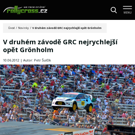
MENU
Úvod
/
Novinky
/
V druhém závodě GRC nejrychlejší opět Grönholm
V druhém závodě GRC nejrychlejší
opět Grönholm
10.06.2012 | Autor: Petr Šulčík