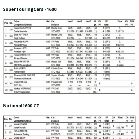
SuperTouringCars -1600
National1600 CZ