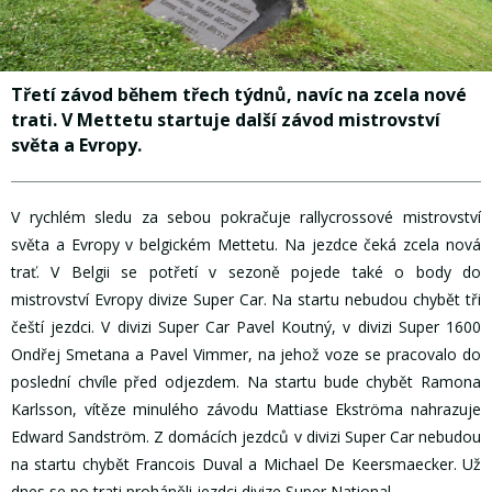
Třetí závod během třech týdnů, navíc na zcela nové
trati. V Mettetu startuje další závod mistrovství
světa a Evropy.
V rychlém sledu za sebou pokračuje rallycrossové mistrovství
světa a Evropy v belgickém Mettetu. Na jezdce čeká zcela nová
trať. V Belgii se potřetí v sezoně pojede také o body do
mistrovství Evropy divize Super Car. Na startu nebudou chybět tři
čeští jezdci. V divizi Super Car Pavel Koutný, v divizi Super 1600
Ondřej Smetana a Pavel Vimmer, na jehož voze se pracovalo do
poslední chvíle před odjezdem. Na startu bude chybět Ramona
Karlsson, vítěze minulého závodu Mattiase Ekströma nahrazuje
Edward Sandström. Z domácích jezdců v divizi Super Car nebudou
na startu chybět Francois Duval a Michael De Keersmaecker. Už
dnes se po trati proháněli jezdci divize Super National.