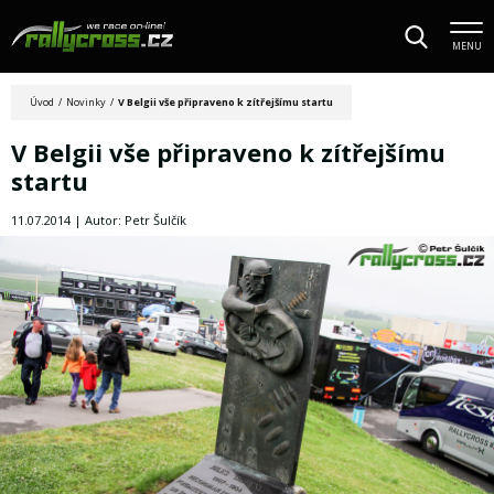
MENU
Úvod
/
Novinky
/
V Belgii vše připraveno k zítřejšímu startu
V Belgii vše připraveno k zítřejšímu
startu
11.07.2014 | Autor: Petr Šulčík