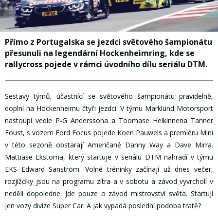
Přímo z Portugalska se jezdci světového šampionátu
přesunuli na legendární Hockenheimring, kde se
rallycross pojede v rámci úvodního dílu seriálu DTM.
Sestavy týmů, účastnící se světového šampionátu pravidelně,
doplní na Hockenheimu čtyři jezdci. V týmu Marklund Motorsport
nastoupí vedle P-G Anderssona a Toomase Heikinnena Tanner
Foust, s vozem Ford Focus pojede Koen Pauwels a premiéru Mini
v této sezoně obstarají Američané Danny Way a Dave Mirra.
Mattiase Ekstöma, který startuje v seriálu DTM nahradí v týmu
EKS Edward Sanström. Volné tréninky začínají už dnes večer,
rozjížďky jsou na programu zítra a v sobotu a závod vyvrcholí v
neděli dopoledne. Jde pouze o závod mistrovství světa. Startují
jen vozy divize Super Car. A jak vypadá poslední podoba tratě?