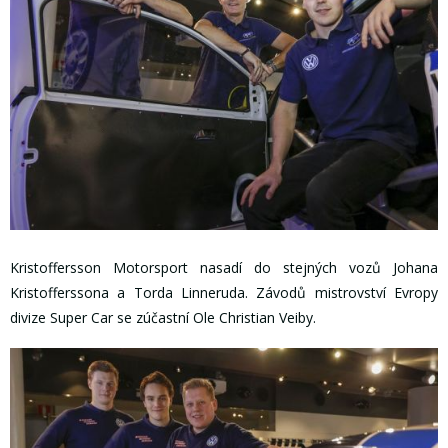
Kristoffersson Motorsport nasadí do stejných vozů Johana
Kristofferssona a Torda Linneruda. Závodů mistrovství Evropy
divize Super Car se zúčastní Ole Christian Veiby.