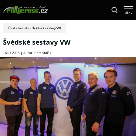
MENU
Úvod
/
Novinky
/
Švédské sestavy VW
Švédské sestavy VW
16.03.2015 | Autor: Petr Šulčík