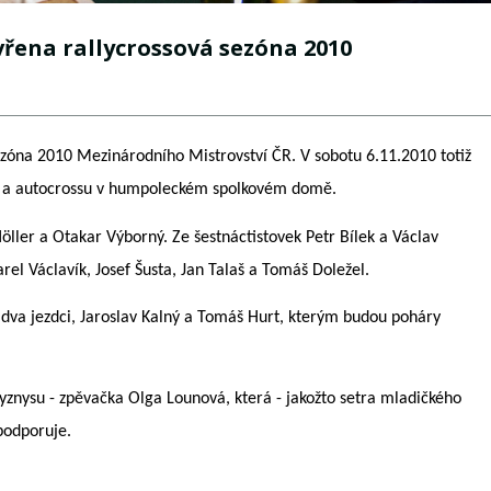
řena rallycrossová sezóna 2010
zóna 2010 Mezinárodního Mistrovství ČR. V sobotu 6.11.2010 totiž
su a autocrossu v humpoleckém spolkovém domě.
Höller a Otakar Výborný. Ze šestnáctistovek Petr Bílek a Václav
rel Václavík, Josef Šusta, Jan Talaš a Tomáš Doležel.
e dva jezdci, Jaroslav Kalný a Tomáš Hurt, kterým budou poháry
yznysu - zpěvačka Olga Lounová, která - jakožto setra mladičkého
podporuje.