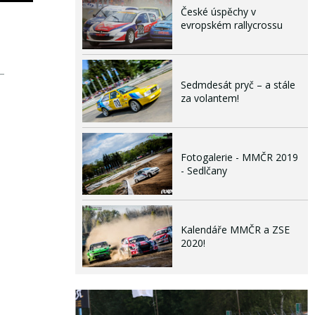
České úspěchy v
evropském rallycrossu
Sedmdesát pryč – a stále
za volantem!
Fotogalerie - MMČR 2019
- Sedlčany
Kalendáře MMČR a ZSE
2020!