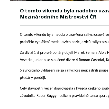
O tomto víkendu byla nadobro uzav
Mezinárodního Mistrovství ČR.
O tomto víkendu byla nadobro uzavřena rallycrossová se
proběhlo vyhlášení medailových pozic jezdců rallycros
Za divizi 1 si pro své poháry dojeli Marek Zeman, Alois 
Veverka junior a ze sloučené divize 4 Roman Časrotal, Ka
Slavnostního vyhlášení se za rallycross neúčastnili pouz
předány později.
Celý slavnostní večer doprovázela i hvězda českého šoub
závodníka Racer Buggy - celkem pravidelně tento sport 