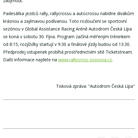
zaujmout.
Padesátka jezdců rally, rallycrossu a autocrossu nabídne divákům
krásnou a zajímavou podívanou. Toto rozloučení se sportovní
sezónou v Global Assistance Racing Aréně Autodrom Česká Lípa
se koná v sobotu 30. října. Program začíná měřeným tréninkem
od 8:15, rozjížďky startují v 9:30 a finálové jízdy budou od 13:30.
Předprodej vstupenek probíhá prostřednictvím sítě Ticketstream.
Další informace najdete na
www.rallycross-sosnova.cz
.
Tisková zpráva: "Autodrom Česká Lípa"