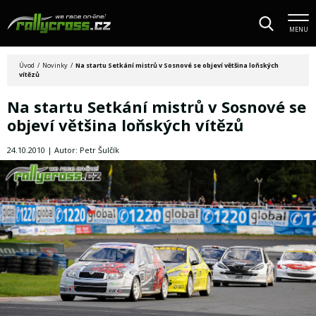
MENU
Úvod
/
Novinky
/
Na startu Setkání mistrů v Sosnové se objeví většina loňských
vítězů
Na startu Setkání mistrů v Sosnové se
objeví většina loňských vítězů
24.10.2010 | Autor: Petr Šulčík