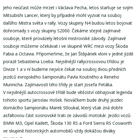
Jeho neúčast může mrzet i Václava Pecha, letos startuje se svým
Mitsubishi Lancer, který by případně mohl vyzvat na souboj
dalšího Mistra světa v rally. Vozy skupiny N4 budou letos bojovat
dohromady s vozy skupiny S2000. Čekáme stejně zajímavé
souboje, které provázely letošní mistrovské závody. Zajímavé
souboje můžeme očekávat i ve skupině WRC mezi vozy Škoda
Fabia a Octavia. Připomeňme, že Jan Štěpánek vloni v jedné jízdě
porazil Sebastiena Loeba. Nejsilnější rallycrossovou třídou je
Divize 1 a v ní budeme nejvíce čekat na souboj dvou předních
jezdců evropského šampionátu Pavla Koutného a Reneho
Munnicha. Zajímavostí této třídy je start Josefa Petáka.
V nejsilnější autocrossové třídě bude vítězství obhajovat legenda
tohoto sportu Jaroslav Hošek. Nováčkem bude druhý jezdec
domácího šampionátu Marek Stloukal, který však zná dobře
asfaltovou část sosnovské trati ze závodů motokár. Jezdci vozů
BMW M3, Opel Kadett, Škoda 130 RS a Ford Sierra RS Cosworth
ve skupině historických automobilů vždy dokážou diváky