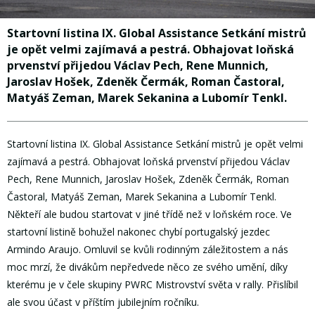
Startovní listina IX. Global Assistance Setkání mistrů
je opět velmi zajímavá a pestrá. Obhajovat loňská
prvenství přijedou Václav Pech, Rene Munnich,
Jaroslav Hošek, Zdeněk Čermák, Roman Častoral,
Matyáš Zeman, Marek Sekanina a Lubomír Tenkl.
Startovní listina IX. Global Assistance Setkání mistrů je opět velmi
zajímavá a pestrá. Obhajovat loňská prvenství přijedou Václav
Pech, Rene Munnich, Jaroslav Hošek, Zdeněk Čermák, Roman
Častoral, Matyáš Zeman, Marek Sekanina a Lubomír Tenkl.
Někteří ale budou startovat v jiné třídě než v loňském roce. Ve
startovní listině bohužel nakonec chybí portugalský jezdec
Armindo Araujo. Omluvil se kvůli rodinným záležitostem a nás
moc mrzí, že divákům nepředvede něco ze svého umění, díky
kterému je v čele skupiny PWRC Mistrovství světa v rally. Přislíbil
ale svou účast v příštím jubilejním ročníku.