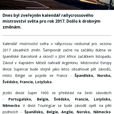
Dnes byl zveřejněn kalendář rallycrossového
mistrovství světa pro rok 2017. Došlo k drobným
změnám.
Kalendář mistrovství světa v rallycrossu nedoznal pro sezonu
2017 zásadních změn. Šampionát začne na začátku dubna ve
španělské Barceloně a skončí v Jižní Africe začátkem listopadu.
Závod v Kapském Městě nahradí Argentinu. Mistrovství Evropy
divize Supercar bude stejně jako letos obsahovat pět závodů,
místo Belgie se pojede ve Francii -
Španělsko, Norsko,
Švédsko, Francie, Lotyšsko.
Jezdci divize Super 1600 se představí na šesti závodech
-
Portugalsko, Belgie, Švédsko, Francie, Lotyšsko,
Německo
. V divizi Touringcar se bude závodit opět na pěti
podnicích -
Španělsko, Belgie, Anglie, Norsko, Německo
.