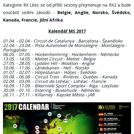
Kategorie RX Lites se od příští sezony přejmenuje na RX2 a bude
součástí sedmi závodů -
Belgie, Anglie, Norsko, Švédsko,
Kanada, Francie, Jižní Afrika
.
Kalendář MS 2017
01.04. - 02.04 -
Circuit de Catalunya - Barcelona - Španělsko
22.04. - 23.04. - Pista Automóvel de Montalegre - Montalegre -
Portugalsko
06.05. - 07.05. - Hockenheimring - Hockenheim - Německo
13.05. - 14.05. -
Mettet Circuit - Mettet - Belgie
27.05. - 28.05. - Lydden Hill
- Wootton - Anglie
10.06. - 11.06. -
Lånkebanen - Hell - Norsko
01.07. - 02.07. -
Höljesbanan - Höljes - Švédsko
05.08. - 06.08. -
Circuit Trois - Riviéres - Quebec - Kanada
02.09. - 03.09. - Circuit de Lohéac - Lohéac - Francie
16.09. - 17.09. - Bikernieki Sport Complex - Riga - Lotyšsko
30.09. - 01.10. -
Estering - Buxtehude - Německo
26.11. - 27.11. - Killarney - Kapské Město - JAR