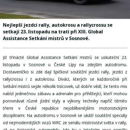
Nejlepší jezdci rally, autokrosu a rallycrossu se
setkají 23. listopadu na trati při XIII. Global
Assistance Setkání mistrů v Sosnové.
Již třinácté Global Assistance Setkání mistrů se uskuteční 23.
listopadu v Sosnové u České Lípy na zdejším autodromu.
Dostaveníčko si zde dají špičkoví soutěžní jezdci rally, jezdci z
rallycrossu i z autokrosu. Diváci, kterých se každoročně při
Setkání mistrů sejde několik tisícovek, už dobře vědí, že tento mix
nabízí jedinečnou zábavu a adrenalin pro přihlížející, kteří mohou
porovnávat různé jízdní styly a výkony techniky napříč těmito
třemi v České republice nejoblíbenějšími motoristickými
disciplínami. Na autodromu v Sosnové se ukáží soutěžní speciály
od nejmodernějších vozů WRC ze seriálu mistrovství světa v rally,
až po historické automobily, kde by v letošním roce neměly