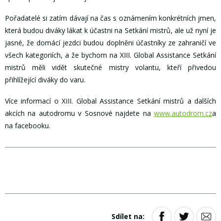
Pořadatelé si zatím dávají na čas s oznámením konkrétních jmen,
která budou diváky lákat k účastni na Setkání mistrů, ale už nyní je
jasné, že domácí jezdci budou doplněni účastníky ze zahraničí ve
všech kategoriích, a že bychom na XIII. Global Assistance Setkání
mistrů měli vidět skutečné mistry volantu, kteří přivedou
přihlížející diváky do varu.
Více informací o XIII. Global Assistance Setkání mistrů a dalších
akcích na autodromu v Sosnové najdete na
www.autodrom.cz
a
na facebooku.
Sdílet na: