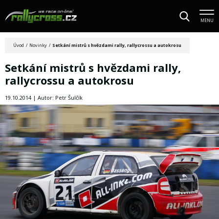
MENU
Úvod
/
Novinky
/
Setkání mistrů s hvězdami rally, rallycrossu a autokrosu
Setkání mistrů s hvězdami rally,
rallycrossu a autokrosu
19.10.2014 | Autor: Petr Šulčík