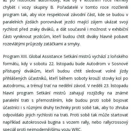
chybět i vozy skupiny B. Pořadatelé v tomto roce rozčlenili
program tak, aby vice respektoval závodní část, kde se budou v
paralelních jízdách porovnávat jezdci mající zájem ukázat svoji
rychlost před zraky diváků, a dát současně i možnost v exhibiční
části vyniknout jezdcům, kteří budou chtít diváky hlavně pobavit
rozevlátými průjezdy zatáčkami a smyky.
Program XIII. Global Assistance Setkání mistrů vychází z loňského
formátu, kdy v sobotu 22. listopadu bude Autodrom v Sosnové
přístupný divákům, kteří budou chtít sledovat volné jízdy
přihlášených účastníků, kteří během soboty krouží stovky kol po
autodromu, a trénují trať na nedělní závod. V neděli 23. listopadu
hlavní program Setkání mistrů zahajují rozjížďky na známé
paralelní trati s přemostěním, kde budou proti sobě bojovat
účastníci i s různými druhy techniky proti sobě tak, aby to zhruba
odpovídalo jejich rychlosti na trati. Proti sobě tak může startovat
například autokrosová bugina s vozem rally, nebo rallycrossový
speciál proti nejmodernějšímu vozu WRC.