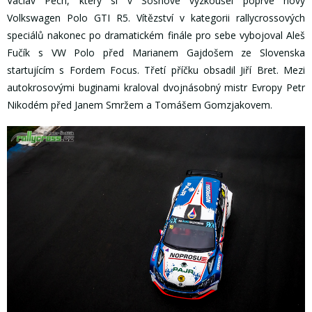
Václav Pech, který si v Sosnové vyzkoušel poprvé nový
Volkswagen Polo GTI R5. Vítězství v kategorii rallycrossových
speciálů nakonec po dramatickém finále pro sebe vybojoval Aleš
Fučík s VW Polo před Marianem Gajdošem ze Slovenska
startujícím s Fordem Focus. Třetí příčku obsadil Jiří Bret. Mezi
autokrosovými buginami kraloval dvojnásobný mistr Evropy Petr
Nikodém před Janem Smržem a Tomášem Gomzjakovem.