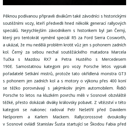
Pěknou podívanou připravili divákům také závodníci s historickými
soutěžními vozy, kteří předvedli hned několik generací rallyových
speciálů. Nejrychlejším závodníkem s historikem byl Jan Černý,
který pro tentokrát vyměnil speciál R5 za Ford Sierra Cosworth,
a ukázal, že mu nedělá problém krotit vůz jen s pohonem zadních
kol. Černý za sebou nechal soutěžáckého matadora Marcela
Tučka s Mazdou RX7 a Petra Hustého s Mercedesem
190E. Samostatnou kategorii pro vozy Porsche letos vypsali
pořadatelé Setkání mistrů, protože tato okřídlená monstra GT3
s pohonem jen zadních kol a s motory o výkonu přes 400 koní
se těžko porovnávají s jakýmkoliv jiným automobilem. Řidiči
Porsche to letos na kluzkém povrchu měli v Sosnové obzvláště
těžké, přesto dokázali diváky královsky pobavit. Z vítězství v této
kategorii se nakonec radoval Petr Nešetřil před Davidem
Nešporem a Karlem Mackem. Rallycorossové dvoukolky
v Sosnové ovládl Stanislav Šusta startující se Škodou Fabia před