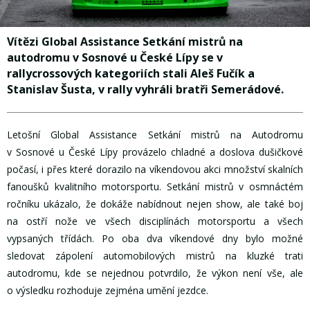
Vítězi Global Assistance Setkání mistrů na
autodromu v Sosnové u České Lípy se v
rallycrossových kategoriích stali Aleš Fučík a
Stanislav Šusta, v rally vyhráli bratři Semerádové.
Letošní Global Assistance Setkání mistrů na Autodromu
v Sosnové u České Lípy provázelo chladné a doslova dušičkové
počasí, i přes které dorazilo na víkendovou akci množství skalních
fanoušků kvalitního motorsportu. Setkání mistrů v osmnáctém
ročníku ukázalo, že dokáže nabídnout nejen show, ale také boj
na ostří nože ve všech disciplínách motorsportu a všech
vypsaných třídách. Po oba dva víkendové dny bylo možné
sledovat zápolení automobilových mistrů na kluzké trati
autodromu, kde se nejednou potvrdilo, že výkon není vše, ale
o výsledku rozhoduje zejména umění jezdce.