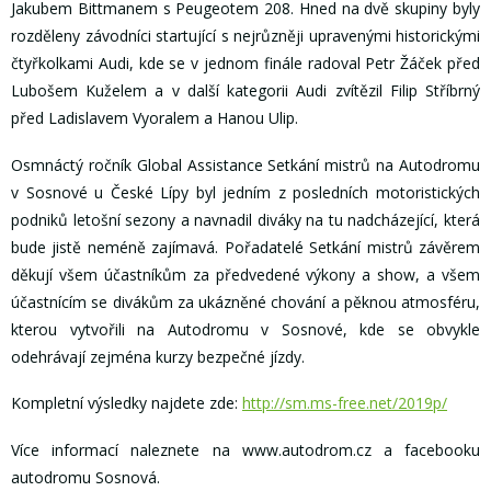
Jakubem Bittmanem s Peugeotem 208. Hned na dvě skupiny byly
rozděleny závodníci startující s nejrůzněji upravenými historickými
čtyřkolkami Audi, kde se v jednom finále radoval Petr Žáček před
Lubošem Kuželem a v další kategorii Audi zvítězil Filip Stříbrný
před Ladislavem Vyoralem a Hanou Ulip.
Osmnáctý ročník Global Assistance Setkání mistrů na Autodromu
v Sosnové u České Lípy byl jedním z posledních motoristických
podniků letošní sezony a navnadil diváky na tu nadcházející, která
bude jistě neméně zajímavá. Pořadatelé Setkání mistrů závěrem
děkují všem účastníkům za předvedené výkony a show, a všem
účastnícím se divákům za ukázněné chování a pěknou atmosféru,
kterou vytvořili na Autodromu v Sosnové, kde se obvykle
odehrávají zejména kurzy bezpečné jízdy.
Kompletní výsledky najdete zde:
http://sm.ms-free.net/2019p/
Více informací naleznete na www.autodrom.cz a facebooku
autodromu Sosnová.