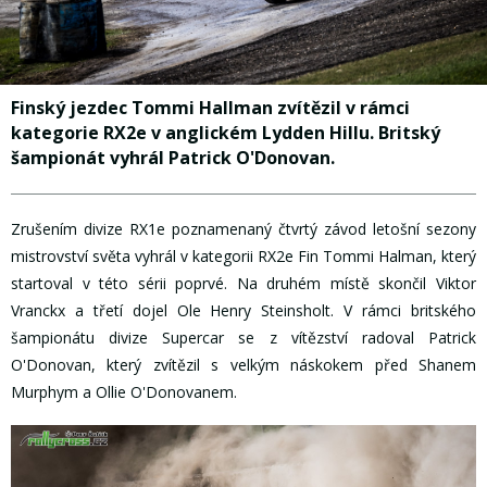
Finský jezdec Tommi Hallman zvítězil v rámci
kategorie RX2e v anglickém Lydden Hillu. Britský
šampionát vyhrál Patrick O'Donovan.
Zrušením divize RX1e poznamenaný čtvrtý závod letošní sezony
mistrovství světa vyhrál v kategorii RX2e Fin Tommi Halman, který
startoval v této sérii poprvé. Na druhém místě skončil Viktor
Vranckx a třetí dojel Ole Henry Steinsholt. V rámci britského
šampionátu divize Supercar se z vítězství radoval Patrick
O'Donovan, který zvítězil s velkým náskokem před Shanem
Murphym a Ollie O'Donovanem.