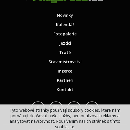
Novinky
Kalendář
Fotogalerie
Jezdci
Tratě
Stav mistrovství
Inzerce
Partneři
Kontakt
Tyto webové stránky používají soubory cookies, které nám
pomáhají zlepšovat naše služby, personalizovat reklamy a
analyzovat návštěvnost. Používáním našich stránek s tímto
souhlasíte.