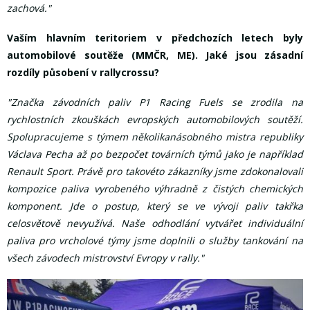
zachová."
Vaším hlavním teritoriem v předchozích letech byly
automobilové soutěže (MMČR, ME). Jaké jsou zásadní
rozdíly působení v rallycrossu?
"Značka závodních paliv P1 Racing Fuels se zrodila na
rychlostních zkouškách evropských automobilových soutěží.
Spolupracujeme s týmem několikanásobného mistra republiky
Václava Pecha až po bezpočet továrních týmů jako je například
Renault Sport. Právě pro takovéto zákazníky jsme zdokonalovali
kompozice paliva vyrobeného výhradně z čistých chemických
komponent. Jde o postup, který se ve vývoji paliv takřka
celosvětově nevyužívá. Naše odhodlání vytvářet individuální
paliva pro vrcholové týmy jsme doplnili o služby tankování na
všech závodech mistrovství Evropy v rally."