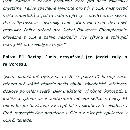
jsem nadšen z nových produktů které pro naše zákazníky
chystáme. Paliva speciálně vyvinuté pro trh v USA, mistrovství
světa superbiků a paliva nahrazující ty z předchozích sezon.
Pro rallycrossové zákazníky jsme připravili hned dva nové
produkty. Palivo určené pro Global Rallycross Championship
převážně z USA a palivo nabízející více výkonu a splňující
normy FIA pro závody v Evropě."
Paliva P1 Racing Fuels nevyužívají jen jezdci rally a
rallycrossu.
"Jsem mimořádně pyšný na to, že si paliva P1 Racing Fuels
během své krátké historie našla oblibu závodnické veřejnosti
doslova po celém světě. Díky unikátním výrobním konceptům,
kvalitě a výkonu se v současnosti můžete setkat s palivy P1
mimo bezpočtu závodů v Evropě také v okruhových závodech v
Číně, motocyklových podnicích v Čile a v různých aplikacích v
USA či Kanadě."