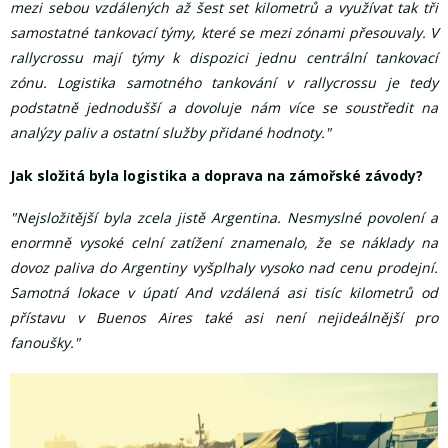
mezi sebou vzdálených až šest set kilometrů a využívat tak tři
samostatné tankovací týmy, které se mezi zónami přesouvaly. V
rallycrossu mají týmy k dispozici jednu centrální tankovací
zónu. Logistika samotného tankování v rallycrossu je tedy
podstatně jednodušší a dovoluje nám více se soustředit na
analýzy paliv a ostatní služby přidané hodnoty."
Jak složitá byla logistika a doprava na zámořské závody?
"Nejsložitější byla zcela jistě Argentina. Nesmyslné povolení a
enormně vysoké celní zatížení znamenalo, že se náklady na
dovoz paliva do Argentiny vyšplhaly vysoko nad cenu prodejní.
Samotná lokace v úpatí And vzdálená asi tisíc kilometrů od
přístavu v Buenos Aires také asi není nejideálnější pro
fanoušky."