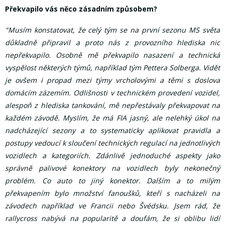
Překvapilo vás něco zásadním způsobem?
"Musím konstatovat, že celý tým se na první sezonu MS světa
důkladně připravil a proto nás z provozního hlediska nic
nepřekvapilo. Osobně mě překvapilo nasazení a technická
vyspělost některých týmů, například tým Pettera Solberga. Vidět
je ovšem i propad mezi týmy vrcholovými a těmi s doslova
domácím zázemím. Odlišnosti v technickém provedení vozidel,
alespoň z hlediska tankování, mě nepřestávaly překvapovat na
každém závodě. Myslím, že má FIA jasný, ale nelehký úkol na
nadcházející sezony a to systematicky aplikovat pravidla a
postupy vedoucí k sloučení technických regulací na jednotlivých
vozidlech a kategoriích. Zdánlivě jednoduché aspekty jako
správně palivové konektory na vozidlech byly nekonečný
problém. Co auto to jiný konektor. Dalším a to milým
překvapením bylo množství fanoušků, kteří s nacházeli na
závodech například ve Francii nebo Švédsku. Jsem rád, že
rallycross nabývá na popularitě a doufám, že si oblibu lidí