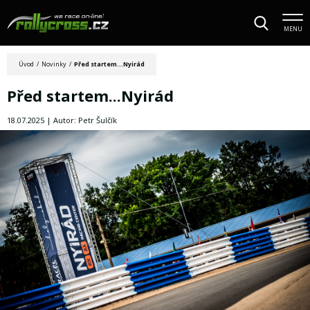
MENU
Úvod
/
Novinky
/
Před startem...Nyirád
Před startem...Nyirád
18.07.2025 | Autor: Petr Šulčík