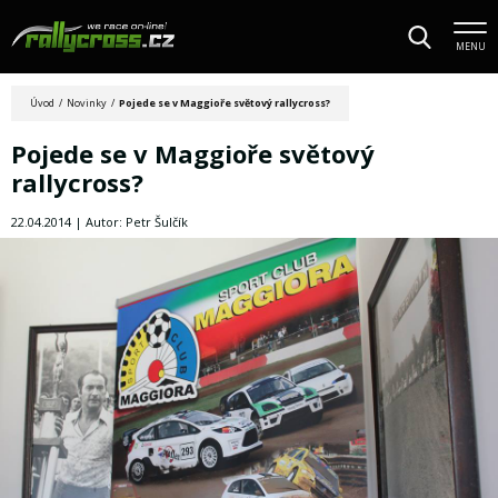
MENU
Úvod
/
Novinky
/
Pojede se v Maggioře světový rallycross?
Pojede se v Maggioře světový
rallycross?
22.04.2014 | Autor: Petr Šulčík