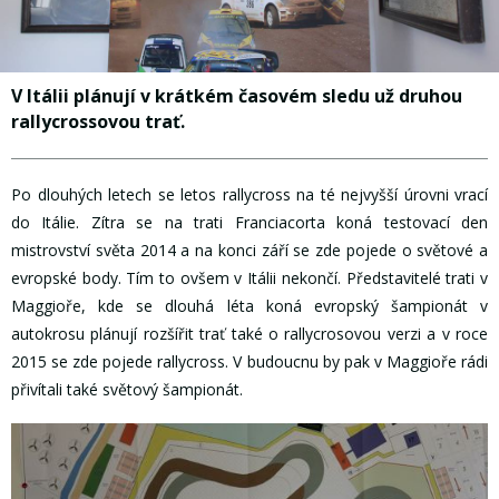
V Itálii plánují v krátkém časovém sledu už druhou
rallycrossovou trať.
Po dlouhých letech se letos rallycross na té nejvyšší úrovni vrací
do Itálie. Zítra se na trati Franciacorta koná testovací den
mistrovství světa 2014 a na konci září se zde pojede o světové a
evropské body. Tím to ovšem v Itálii nekončí. Představitelé trati v
Maggioře, kde se dlouhá léta koná evropský šampionát v
autokrosu plánují rozšířit trať také o rallycrosovou verzi a v roce
2015 se zde pojede rallycross. V budoucnu by pak v Maggioře rádi
přivítali také světový šampionát.