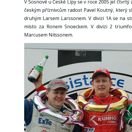
V Sosnové u České Lípy se v roce 2005 jel čtvrtý z
českým příznivcům radost Pavel Koutný, který s
druhým Larsem Larssonem. V divizi 1A se na stu
místo za Ronem Snoeckem. V divizi 2 triumf
Marcusem Nilssonem.