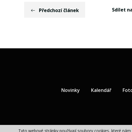
Sdílet na
Předchozí článek
Novinky
Kalendář
Fot
Tyto webové stránky používají soubory cookies, které nám 