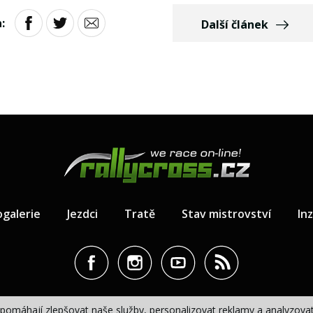
:
Další článek
ogalerie
Jezdci
Tratě
Stav mistrovství
In
pomáhají zlepšovat naše služby, personalizovat reklamy a analyzovat 