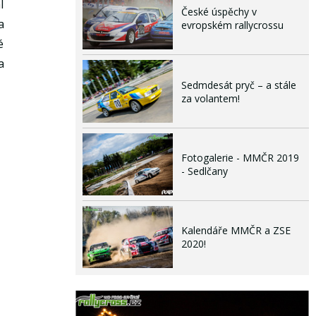
l
České úspěchy v
a
evropském rallycrossu
é
a
Sedmdesát pryč – a stále
za volantem!
Fotogalerie - MMČR 2019
- Sedlčany
Kalendáře MMČR a ZSE
2020!