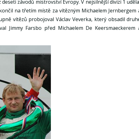
 deseti závodů mistrovství Evropy. V nejsilnější divizi 1 uděla
končil na třetím místě za vítězným Michaelem Jernbergem 
pně vítězů probojoval Václav Veverka, který obsadil druh
oval Jimmy Farsbo před Michaelem De Keersmaeckerem 