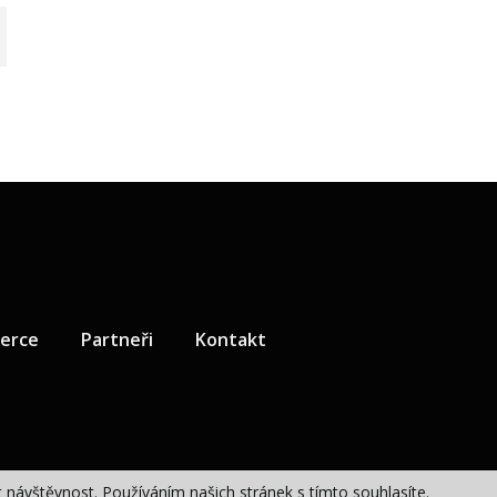
zerce
Partneři
Kontakt
návštěvnost. Používáním našich stránek s tímto souhlasíte.