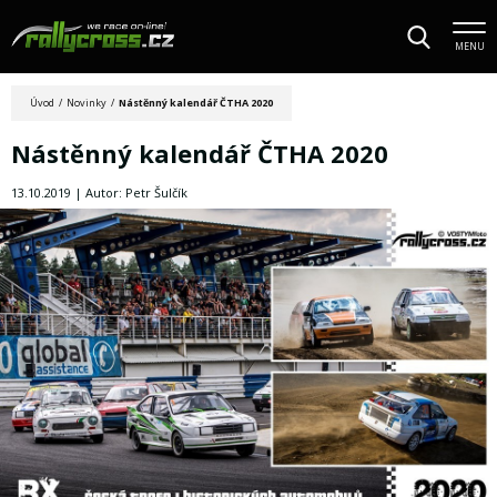
MENU
Úvod
/
Novinky
/
Nástěnný kalendář ČTHA 2020
Nástěnný kalendář ČTHA 2020
13.10.2019 | Autor: Petr Šulčík