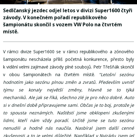
Sedlčanský jezdec odjel letos v divizi Super1600 čtyři
závody. V konečném pořadí republikového
šampionátu skončil s vozem VW Polo na čtvrtém
místě.
V rámci divize Super1600 se v rámci republikového a zónového
šampionátu nescházela příliš početná konkurence, přesto byly
k vidění velmi zajímavé závody plné soubojů. Petr Třešňák skončil
v obou šampionátech na čtvrtém místě.
"Letošní sezónu
hodnotím jako sezónu plnou změn a zvratů. Především uvnitř
týmu se konaly největší změny, hlavně se to týká
mechaniků. Ale jak se říká, všechno zlé je pro něco dobré. Auto
si v dnešní době připravujeme sami. Občas je to boj, protože je
to spousta neznámých. Naštěstí jsme obklopeni zkušenými
lidmi, kteří nám vždy poradí. Určitě jsme se tuto sezónu
nenudili a hodně nás naučila. Nasbíral jsem další cenné
zkušenosti a to je velmi důležité. Například v Nyirádu jsem jel