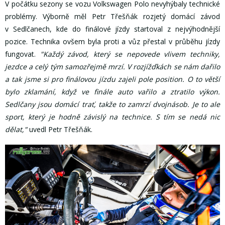
V počátku sezony se vozu Volkswagen Polo nevyhýbaly technické
problémy. Výborně měl Petr Třešňák rozjetý domácí závod
v Sedlčanech, kde do finálové jízdy startoval z nejvýhodnější
pozice. Technika ovšem byla proti a vůz přestal v průběhu jízdy
fungovat.
"Každý závod, který se nepovede vlivem techniky,
jezdce a celý tým samozřejmě mrzí. V rozjížďkách se nám dařilo
a tak jsme si pro finálovou jízdu zajeli pole position. O to větší
bylo zklamání, když ve finále auto vařilo a ztratilo výkon.
Sedlčany jsou domácí trať, takže to zamrzí dvojnásob. Je to ale
sport, který je hodně závislý na technice. S tím se nedá nic
dělat,"
uvedl Petr Třešňák.