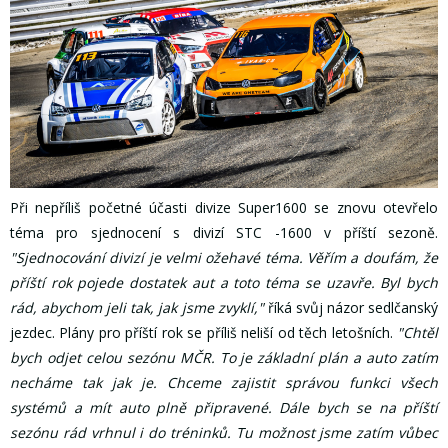
Při nepříliš početné účasti divize Super1600 se znovu otevřelo
téma pro sjednocení s divizí STC -1600 v příští sezoně.
"Sjednocování divizí je velmi ožehavé téma. Věřím a doufám, že
příští rok pojede dostatek aut a toto téma se uzavře. Byl bych
rád, abychom jeli tak, jak jsme zvyklí,"
říká svůj názor sedlčanský
jezdec. Plány pro příští rok se příliš neliší od těch letošních.
"Chtěl
bych odjet celou sezónu MČR. To je základní plán a auto zatím
necháme tak jak je. Chceme zajistit správou funkci všech
systémů a mít auto plně připravené. Dále bych se na příští
sezónu rád vrhnul i do tréninků. Tu možnost jsme zatím vůbec