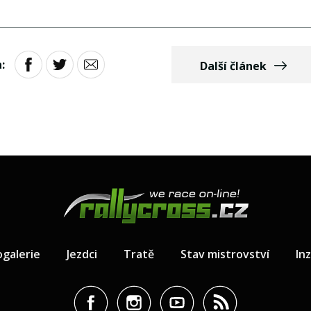
:
Další článek
ogalerie
Jezdci
Tratě
Stav mistrovství
In