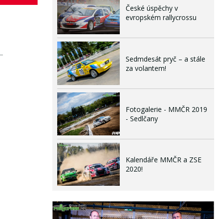
České úspěchy v
evropském rallycrossu
Sedmdesát pryč – a stále
za volantem!
Fotogalerie - MMČR 2019
- Sedlčany
Kalendáře MMČR a ZSE
2020!