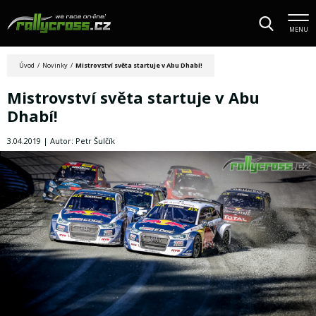
MENU
Úvod
/
Novinky
/
Mistrovství světa startuje v Abu Dhabí!
Mistrovství světa startuje v Abu
Dhabí!
3.04.2019 | Autor: Petr Šulčík