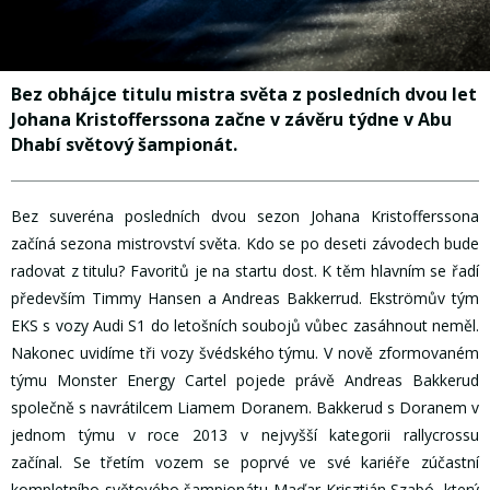
Bez obhájce titulu mistra světa z posledních dvou let
Johana Kristofferssona začne v závěru týdne v Abu
Dhabí světový šampionát.
Bez suveréna posledních dvou sezon Johana Kristofferssona
začíná sezona mistrovství světa. Kdo se po deseti závodech bude
radovat z titulu? Favoritů je na startu dost. K těm hlavním se řadí
především Timmy Hansen a Andreas Bakkerrud. Ekströmův tým
EKS s vozy Audi S1 do letošních soubojů vůbec zasáhnout neměl.
Nakonec uvidíme tři vozy švédského týmu. V nově zformovaném
týmu Monster Energy Cartel pojede právě Andreas Bakkerud
společně s navrátilcem Liamem Doranem. Bakkerud s Doranem v
jednom týmu v roce 2013 v nejvyšší kategorii rallycrossu
začínal. Se třetím vozem se poprvé ve své kariéře zúčastní
kompletního světového šampionátu Maďar Krisztián Szabó, který