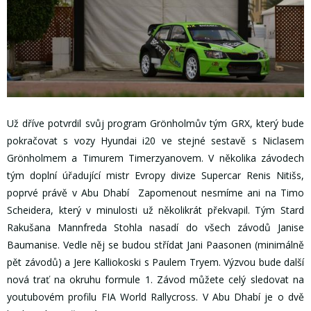
Už dříve potvrdil svůj program Grönholmův tým GRX, který bude
pokračovat s vozy Hyundai i20 ve stejné sestavě s Niclasem
Grönholmem a Timurem Timerzyanovem. V několika závodech
tým doplní úřadující mistr Evropy divize Supercar Renis Nitišs,
poprvé právě v Abu Dhabí Zapomenout nesmíme ani na Timo
Scheidera, který v minulosti už několikrát překvapil. Tým Stard
Rakušana Mannfreda Stohla nasadí do všech závodů Janise
Baumanise. Vedle něj se budou střídat Jani Paasonen (minimálně
pět závodů) a Jere Kalliokoski s Paulem Tryem. Výzvou bude další
nová trať na okruhu formule 1. Závod můžete celý sledovat na
youtubovém profilu FIA World Rallycross. V Abu Dhabí je o dvě