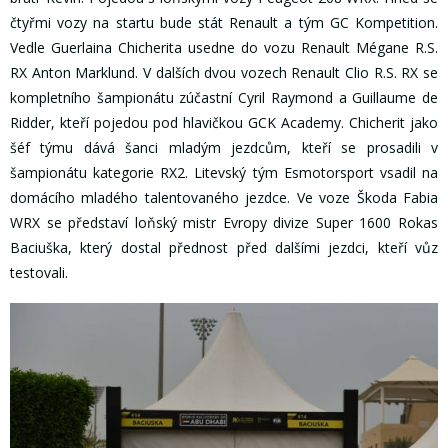
čtyřmi vozy na startu bude stát Renault a tým GC Kompetition.
Vedle Guerlaina Chicherita usedne do vozu Renault Mégane R.S.
RX Anton Marklund. V dalších dvou vozech Renault Clio R.S. RX se
kompletního šampionátu zúčastní Cyril Raymond a Guillaume de
Ridder, kteří pojedou pod hlavičkou GCK Academy. Chicherit jako
šéf týmu dává šanci mladým jezdcům, kteří se prosadili v
šampionátu kategorie RX2. Litevský tým Esmotorsport vsadil na
domácího mladého talentovaného jezdce. Ve voze Škoda Fabia
WRX se představí loňský mistr Evropy divize Super 1600 Rokas
Baciuška, který dostal přednost před dalšími jezdci, kteří vůz
testovali.