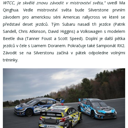
WTCC, je skvělé znovu závodit v mistrovství světa,"
uvedl Ma
Qinghua. Vedle mistrovství světa bude Silverstone prvním
závodem pro americkou sérii Americas rallycross ve které se
představí deset jezdců. Tým Subaru nasadí tři jezdce (Patrik
Sandell, Chris Atkinson, David Higgins) a Volkswagen s modelem
Beetle dva (Tanner Foust a Scott Speed). Doplní je další pětka
jezdců v čele s Liamem Doranem. Pokračuje také šampionát RX2.
Závodit se na Silverstonu začíná v pátek odpoledne volnými
tréninky.