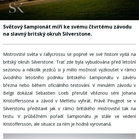
Světový šampionát míří ke svému čtvrtému závodu
na slavný britský okruh Silverstone.
Mistrovství světa v rallycrossu se poprvé ve své historii vydá na
britský okruh Silverstone. Trať zde byla vybudována před letošní
sezonou a několik jezdců si ji mělo možnost vyzkoušet v rámci
úvodního letošního podniku britského šampionátu v závěru
března nebo během oficiálního testování. V minulém závodu v
Belgii dokázal Sebastien Loeb přerušit vítěznou sérii Johana
Kristofferssona a závod v Mettetu vyhrát. Právě Peugeot se v
Silverstonu představil jak v rámci britského mistrovství tak na
testu. V průběžném pořadí šampionátu je stále ve vedení
Kristoffersson, ale situace za ním je hodně vyrovnaná.