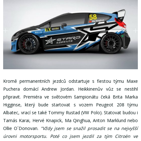
Kromě permanentních jezdců odstartuje s fiestou týmu Maxe
Puchera domácí Andrew Jordan. Heikkinenův vůz se nestihl
připravit. Premiéra ve světovém šampionátu čeká Brita Marka
Higginse, který bude startovat s vozem Peugeot 208 týmu
Albatec, vrací se také Tommy Rustad (VW Polo). Statovat budou i
Tamás Karai, Hervé Knapick, Ma Qinghua, Anton Marklund nebo
Ollie O´Donovan.
"Vždy jsem se snažil prosadit se na nejvyšší
úrovni motorsportu. Poté co jsem jezdil za tým Citroën ve